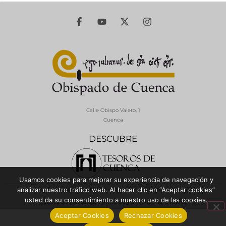
Calle Obispo Valero, 1
Cuenca
DESCUBRE
Usamos cookies para mejorar su experiencia de navegación y
© 2026 Diócesis de Cuenca - Todos los derechos reservados
analizar nuestro tráfico web. Al hacer clic en “Aceptar cookies”
usted da su consentimiento a nuestro uso de las cookies.
Política de Privacidad / Aviso Legal
Política de Cookies
Aceptar Cookies
Rechazar Cookies