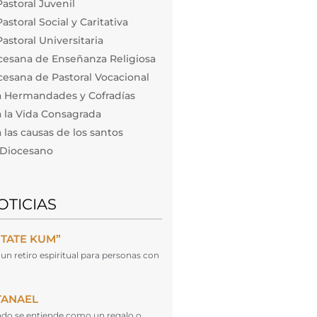
astoral Juvenil
storal Social y Caritativa
astoral Universitaria
cesana de Enseñanza Religiosa
esana de Pastoral Vocacional
a Hermandades y Cofradías
 la Vida Consagrada
las causas de los santos
o Diocesano
OTICIAS
NTATE KUM”
un retiro espiritual para personas con
TANAEL
cado se entiende como un regalo o