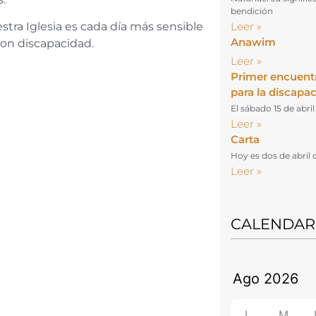
bendición
Leer »
tra Iglesia es cada día más sensible
Anawim
 con discapacidad.
Leer »
Primer encuent
para la discapa
El sábado 15 de abri
Leer »
Carta
Hoy es dos de abril 
Leer »
CALENDAR
L
M