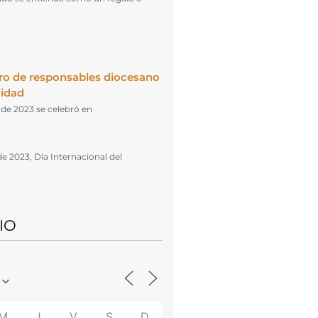
ro de responsables diocesano
cidad
l de 2023 se celebró en
de 2023, Día Internacional del
IO
M
J
V
S
D