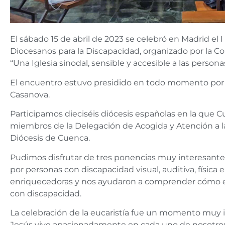
El sábado 15 de abril de 2023 se celebró en Madrid e
Diocesanos para la Discapacidad, organizado por la Co
“Una Iglesia sinodal, sensible y accesible a las person
El encuentro estuvo presidido en todo momento po
Casanova.
Participamos dieciséis diócesis españolas en la que 
miembros de la Delegación de Acogida y Atención a l
Diócesis de Cuenca.
Pudimos disfrutar de tres ponencias muy interesante
por personas con discapacidad visual, auditiva, física
enriquecedoras y nos ayudaron a comprender cómo es e
con discapacidad.
La celebración de la eucaristía fue un momento muy 
Jesús vive apasionadamente en cada uno de nosotros