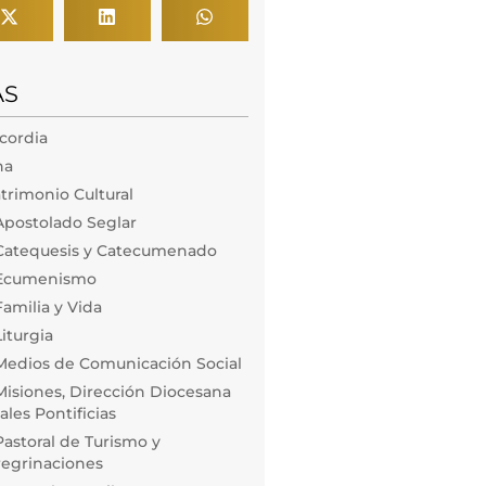
AS
icordia
na
trimonio Cultural
Apostolado Seglar
Catequesis y Catecumenado
 Ecumenismo
amilia y Vida
iturgia
Medios de Comunicación Social
isiones, Dirección Diocesana
les Pontificias
astoral de Turismo y
regrinaciones