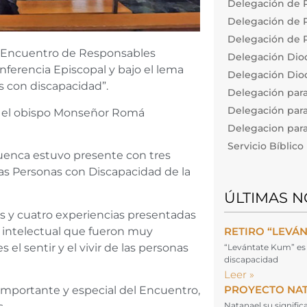
Delegación de P
Delegación de Pa
Delegación de P
l I Encuentro de Responsables
Delegación Dio
nferencia Episcopal y bajo el lema
Delegación Dioc
as con discapacidad”.
Delegación par
Delegación para
r el obispo Monseñor Romá
Delegacion para 
Servicio Bíblic
Cuenca estuvo presente con tres
as Personas con Discapacidad de la
ÚLTIMAS N
s y cuatro experiencias presentadas
 e intelectual que fueron muy
RETIRO “LEVÁ
l sentir y el vivir de las personas
“Levántate Kum” es 
discapacidad
Leer »
PROYECTO NA
importante y especial del Encuentro,
.
Natanael su signifi