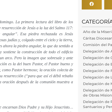
CATEGORÍ
omingo. La primera lectura del libro de los
 resurrección de Jesús a la luz del Salmo 117:
Año de la Miser
a angular”. Esa piedra rechazada es Jesús
Cáritas Diocesa
as judías y, colgado entre el cielo y la tierra,
Comisión del Pa
es ahora la piedra angular, la que da sentido a
Delegación de 
 sostiene la construcción de todo el edificio
Delegación de 
un arco. Pero la imagen que sobresale y ante
ón es la del buen Pastor, el Pastor bueno y
Delegación de
, como Pastor hermoso; la oración colecta de
Delegación de F
su resurrección (“para que así el débil rebaño
Delegación de L
 la oración después de la comunión muestra a
Delegación de 
Delegación de M
de Obras Misiona
Delegación de P
Santuarios y Pe
e encarnan Dios Padre y su Hijo Jesucristo…