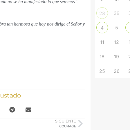
aún no se ha manifestado lo que seremos”.
29
28
abra tan hermosa que hoy nos dirige el Señor y
5
4
11
12
18
19
25
26
gustado
SIGUIENTE
COURAGE