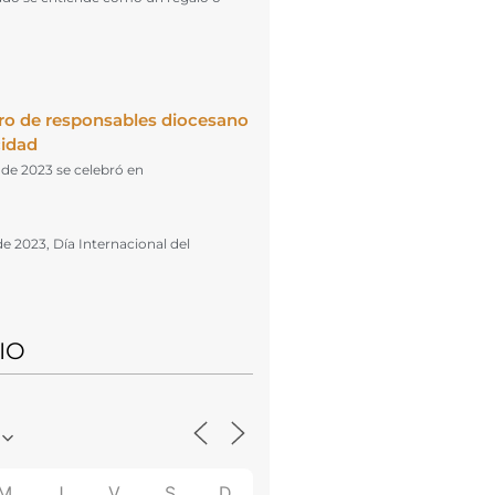
ro de responsables diocesano
cidad
l de 2023 se celebró en
de 2023, Día Internacional del
IO
M
J
V
S
D