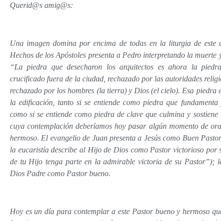
Querid@s amig@s:
Una imagen domina por encima de todas en la liturgia de este d
Hechos de los Apóstoles presenta a Pedro interpretando la muerte y
“La piedra que desecharon los arquitectos es ahora la piedr
crucificado fuera de la ciudad, rechazado por las autoridades religios
rechazado por los hombres (la tierra) y Dios (el cielo). Esa piedra 
la edificación, tanto si se entiende como piedra que fundamenta y
como si se entiende como piedra de clave que culmina y sostiene 
cuya contemplación deberíamos hoy pasar algún momento de oraci
hermoso. El evangelio de Juan presenta a Jesús como Buen Pastor
la eucaristía describe al Hijo de Dios como Pastor victorioso por 
de tu Hijo tenga parte en la admirable victoria de su Pastor”);
Dios Padre como Pastor bueno.
Hoy es un día para contemplar a este Pastor bueno y hermoso qu