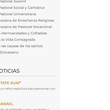
astoral Juvenil
storal Social y Caritativa
astoral Universitaria
cesana de Enseñanza Religiosa
esana de Pastoral Vocacional
a Hermandades y Cofradías
 la Vida Consagrada
las causas de los santos
o Diocesano
OTICIAS
NTATE KUM”
un retiro espiritual para personas con
TANAEL
cado se entiende como un regalo o