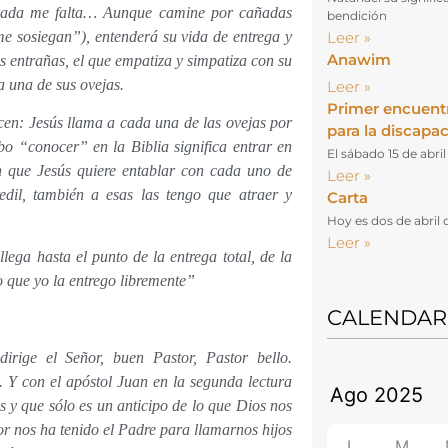
 nada me falta… Aunque camine por cañadas
bendición
e sosiegan”), entenderá su vida de entrega y
Leer »
Anawim
as entrañas, el que empatiza y simpatiza con su
a una de sus ovejas.
Leer »
Primer encuent
cen: Jesús llama a cada una de las ovejas por
para la discapa
bo “conocer” en la Biblia significa entrar en
El sábado 15 de abri
n que Jesús quiere entablar con cada uno de
Leer »
edil, también a esas las tengo que atraer y
Carta
Hoy es dos de abril 
Leer »
ega hasta el punto de la entrega total, de la
o que yo la entrego libremente”
CALENDAR
rige el Señor, buen Pastor, Pastor bello.
Y con el apóstol Juan en la segunda lectura
 y que sólo es un anticipo de lo que Dios nos
or nos ha tenido el Padre para llamarnos hijos
L
M