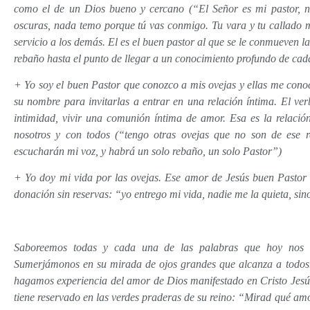
como el de un Dios bueno y cercano (“El Señor es mi pastor,
oscuras, nada temo porque tú vas conmigo. Tu vara y tu callado m
servicio a los demás. El es el buen pastor al que se le conmueven l
rebaño hasta el punto de llegar a un conocimiento profundo de cad
+ Yo soy el buen Pastor que conozco a mis ovejas y ellas me cono
su nombre para invitarlas a entrar en una relación íntima. El ver
intimidad, vivir una comunión íntima de amor. Esa es la relació
nosotros y con todos (“tengo otras ovejas que no son de ese r
escucharán mi voz, y habrá un solo rebaño, un solo Pastor”)
+ Yo doy mi vida por las ovejas. Ese amor de Jesús buen Pastor ll
donación sin reservas: “yo entrego mi vida, nadie me la quieta, sin
Saboreemos todas y cada una de las palabras que hoy nos di
Sumerjámonos en su mirada de ojos grandes que alcanza a todos. 
hagamos experiencia del amor de Dios manifestado en Cristo Jesús
tiene reservado en las verdes praderas de su reino: “Mirad qué am