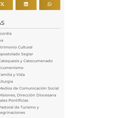
AS
icordia
na
trimonio Cultural
Apostolado Seglar
Catequesis y Catecumenado
 Ecumenismo
amilia y Vida
iturgia
Medios de Comunicación Social
isiones, Dirección Diocesana
les Pontificias
astoral de Turismo y
regrinaciones