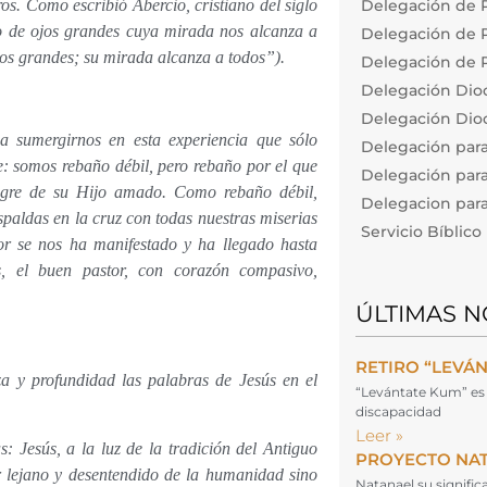
s. Como escribió Abercio, cristiano del siglo
Delegación de P
to de ojos grandes cuya mirada nos alcanza a
Delegación de Pa
ojos grandes; su mirada alcanza a todos”).
Delegación de P
Delegación Dio
Delegación Dioc
a sumergirnos en esta experiencia que sólo
Delegación par
e: somos rebaño débil, pero rebaño por el que
Delegación para
ngre de su Hijo amado. Como rebaño débil,
Delegacion para 
spaldas en la cruz con todas nuestras miserias
Servicio Bíblic
r se nos ha manifestado y ha llegado hasta
s, el buen pastor, con corazón compasivo,
ÚLTIMAS N
RETIRO “LEVÁ
a y profundidad las palabras de Jesús en el
“Levántate Kum” es 
discapacidad
Leer »
: Jesús, a la luz de la tradición del Antiguo
PROYECTO NA
 lejano y desentendido de la humanidad sino
Natanael su signifi