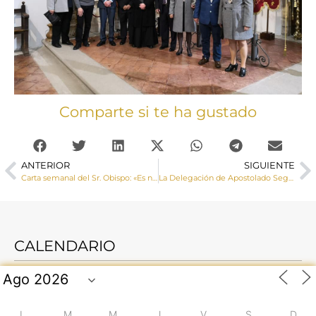
Comparte si te ha gustado
ANTERIOR
SIGUIENTE
Carta semanal del Sr. Obispo: «Es necesaria una política impregnada de una lógica nueva»
La Delegación de Apostolado Seglar organiza unos Ejercicios Espirituales del 26 al 28 de marzo
CALENDARIO
L
M
M
J
V
S
D