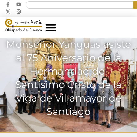
Monseñor Yanguas asiste
al 75 Aniversario de la
Hermandad del
Santísimo Cristo de la
Viga de Villamayor de
Santiago