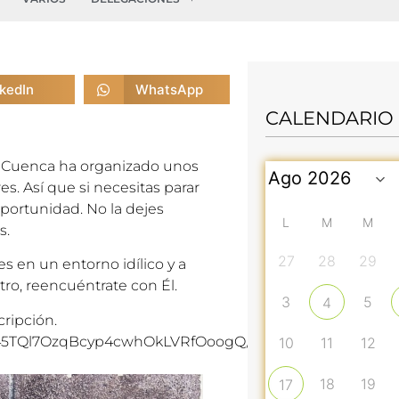
nkedIn
WhatsApp
CALENDARIO
e Cuenca ha organizado unos
es. Así que si necesitas parar
oportunidad. No la dejes
L
M
M
s.
27
28
29
es en un entorno idílico y a
tro, reencuéntrate con Él.
3
5
4
cripción.
QJ45TQl7OzqBcyp4cwhOkLVRfOoogQ/viewform?
10
11
12
18
19
17