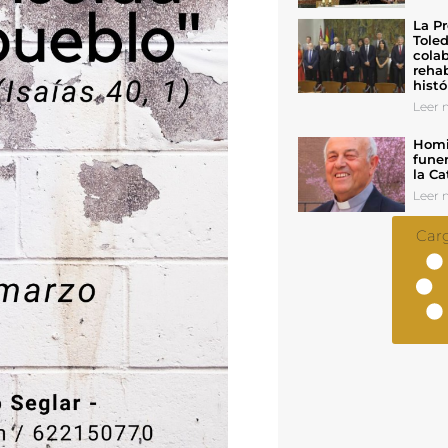
La Pr
Toled
colab
rehab
histó
Leer n
Homil
funer
la Ca
Leer n
Car