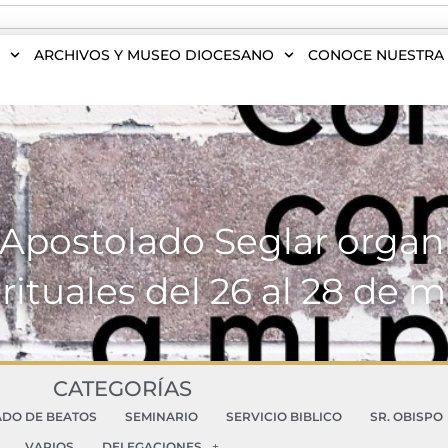
S
ARCHIVOS Y MUSEO DIOCESANO
CONOCE NUESTRA 
Apostolado Seglar organi
rituales del 26 al 28 de 
CATEGORÍAS
ADO DE BEATOS
SEMINARIO
SERVICIO BIBLICO
SR. OBISPO
VARIOS
DELEGACIONES