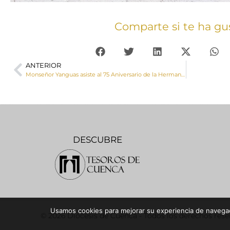
Comparte si te ha gu
ANTERIOR
Monseñor Yanguas asiste al 75 Aniversario de la Hermandad del Santísimo Cristo de la Viga de Villamayor de Santiago
DESCUBRE
Usamos cookies para mejorar su experiencia de navegaci
© 2026 Diócesis de Cuenca - Todos los derechos res