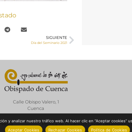
stado
SIGUIENTE
Día del Seminario 2021
Calle Obispo Valero, 1
Cuenca
ón y analizar nuestro tráfico web. Al hacer clic en “Aceptar cookies” u
ervados
Política de Privacidad / Aviso Legal
Política
Aceptar Cookies
Rechazar Cookies
Política de Cookies