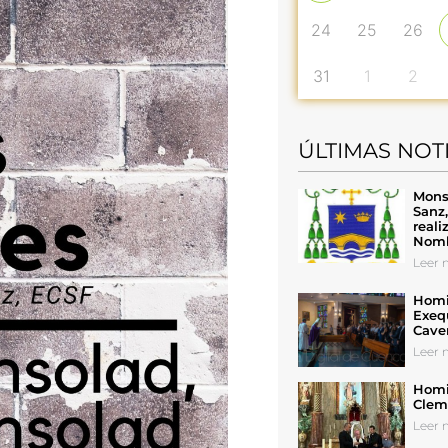
24
25
26
31
1
2
ÚLTIMAS NOT
Mons
Sanz
reali
Nomb
Leer n
Homil
Exeq
Cave
Leer n
Homil
Cleme
Leer n