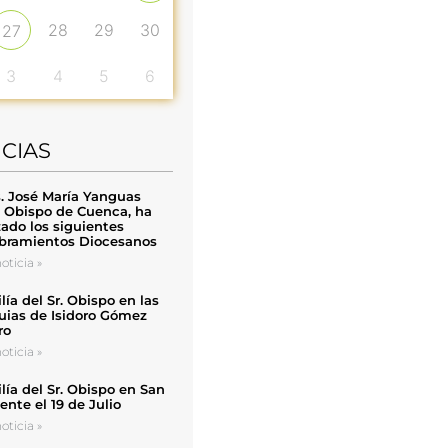
28
29
30
27
3
4
5
6
ICIAS
. José María Yanguas
, Obispo de Cuenca, ha
zado los siguientes
ramientos Diocesanos
oticia »
ía del Sr. Obispo en las
uias de Isidoro Gómez
ro
oticia »
ía del Sr. Obispo en San
nte el 19 de Julio
oticia »