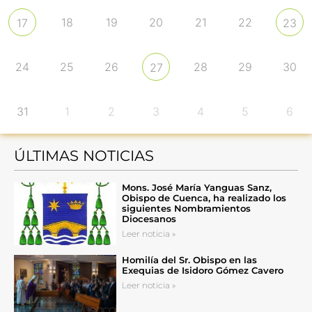
18
19
20
21
22
17
23
24
25
26
28
29
30
27
31
1
2
3
4
5
6
ÚLTIMAS NOTICIAS
Mons. José María Yanguas Sanz,
Obispo de Cuenca, ha realizado los
siguientes Nombramientos
Diocesanos
Leer noticia »
Homilía del Sr. Obispo en las
Exequias de Isidoro Gómez Cavero
Leer noticia »