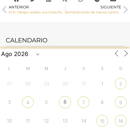
ANTERIOR
SIGUIENTE
El Sr. Obispo celebra una Visita Pastoral a Santa María del Campo Rus
Nombramiento de nuevos canónigos para la Catedral
CALENDARIO
L
M
M
J
V
S
D
27
28
29
30
31
1
2
6
3
5
8
4
7
9
10
11
12
13
14
15
16