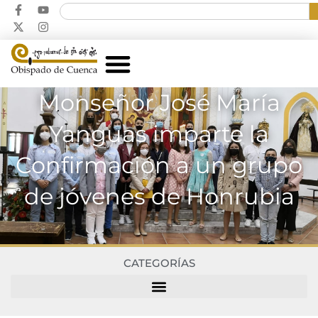
Monseñor José María
Yanguas imparte la
Confirmación a un grupo
de jóvenes de Honrubia
CATEGORÍAS