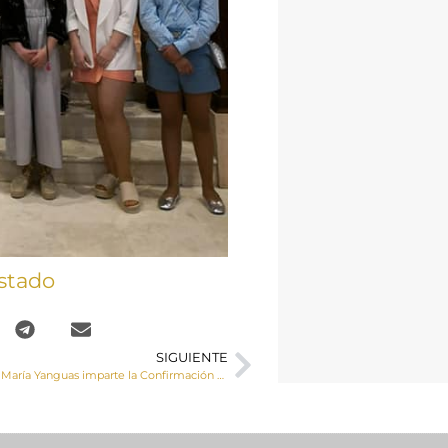
stado
SIGUIENTE
Monseñor José María Yanguas imparte la Confirmación a un grupo de jóvenes de Honrubia