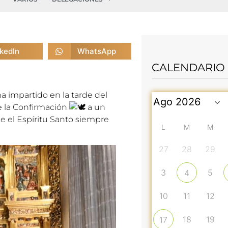
nkedIn
WhatsApp
CALENDARIO
 impartido en la tarde del
e la Confirmación
a un
e el Espíritu Santo siempre
L
M
M
27
28
29
3
5
4
10
11
12
18
19
17