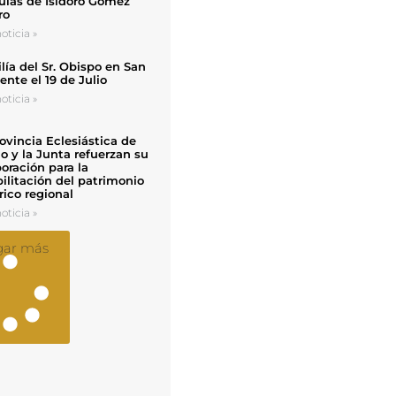
uias de Isidoro Gómez
ro
oticia »
ía del Sr. Obispo en San
nte el 19 de Julio
oticia »
ovincia Eclesiástica de
o y la Junta refuerzan su
oración para la
ilitación del patrimonio
rico regional
oticia »
gar más