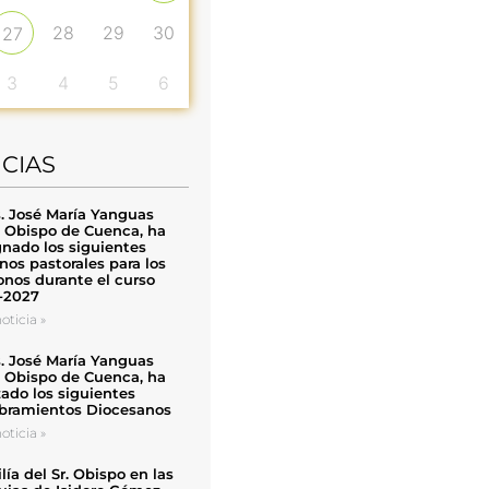
28
29
30
27
3
4
5
6
ICIAS
. José María Yanguas
, Obispo de Cuenca, ha
nado los siguientes
nos pastorales para los
nos durante el curso
-2027
oticia »
. José María Yanguas
, Obispo de Cuenca, ha
zado los siguientes
ramientos Diocesanos
oticia »
ía del Sr. Obispo en las