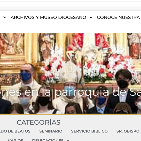
S
ARCHIVOS Y MUSEO DIOCESANO
CONOCE NUESTRA 
nes en la parroquia de 
CATEGORÍAS
ADO DE BEATOS
SEMINARIO
SERVICIO BIBLICO
SR. OBISPO
VARIOS
DELEGACIONES