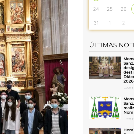
24
25
26
31
1
2
ÚLTIMAS NOT
Mons
Sanz
desig
desti
Diáco
2026
Leer n
Mons
Sanz
reali
Nomb
Leer n
Homil