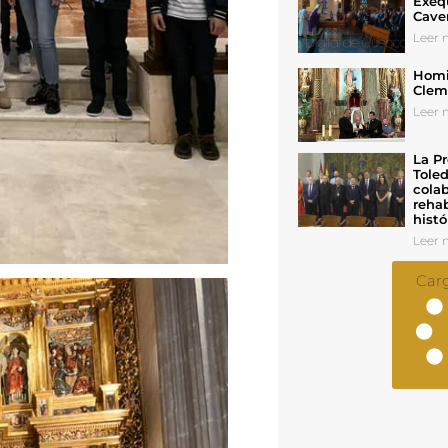
Exeq
Cave
Leer n
Homil
Cleme
Leer n
La Pr
Toled
colab
rehab
histó
Leer n
Car