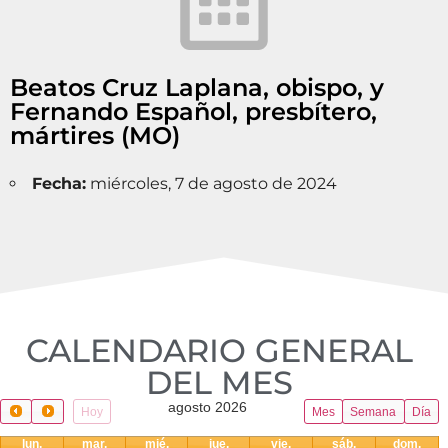
Beatos Cruz Laplana, obispo, y
Fernando Español, presbítero,
mártires (MO)
Fecha:
miércoles, 7 de agosto de 2024
CALENDARIO GENERAL
DEL MES​
agosto 2026
Hoy
Mes
Semana
Día
lun.
mar.
mié.
jue.
vie.
sáb.
dom.