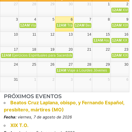
27
28
29
30
31
1
2
12AM
XVIII 
3
4
5
6
7
8
9
12AM
Viaje Diocesano a Japón.
12AM
Transfiguración del Señor
12AM
Beatos Cruz Laplana, obispo,
12AM
XIX T
10
11
12
13
14
15
16
12AM
Asunción de la V
12AM
XX T.
17
18
19
20
21
22
23
12AM
Ejercicios Espirituales para Sacerdotes. Priego.
12AM
XXI T
24
25
26
27
28
29
30
12AM
Viaje a Lourdes Jóvenes
31
1
2
3
4
5
6
PRÓXIMOS EVENTOS
Beatos Cruz Laplana, obispo, y Fernando Español,
presbítero, mártires (MO)
Fecha:
viernes, 7 de agosto de 2026
XIX T.O.