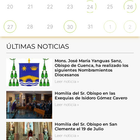
20
21
22
23
25
24
26
28
29
31
27
30
1
2
ÚLTIMAS NOTICIAS
Mons. José María Yanguas Sanz,
Obispo de Cuenca, ha realizado los
siguientes Nombramientos
Diocesanos
Leer noticia »
Homilía del Sr. Obispo en las
Exequias de Isidoro Gómez Cavero
Leer noticia »
Homilía del Sr. Obispo en San
Clemente el 19 de Julio
Leer noticia »