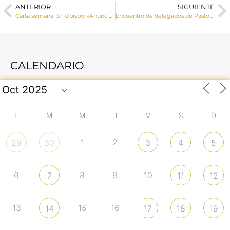
ANTERIOR
SIGUIENTE
Carta semanal Sr. Obispo: «Anunciar a todos la Buena Nueva de Jesucristo»
Encuentro de delegados de Pastoral Familiar
CALENDARIO
L
M
M
J
V
S
D
1
2
29
30
3
4
5
6
8
9
10
7
11
12
13
15
16
14
17
18
19