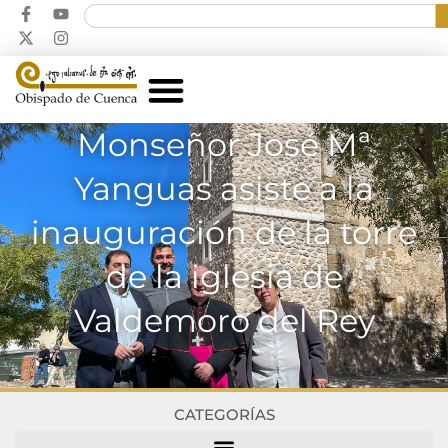
Monseñor José Mª
Yanguas asiste a la
inauguración de la torre
de la iglesia de
Valdemoro del Rey
CATEGORÍAS