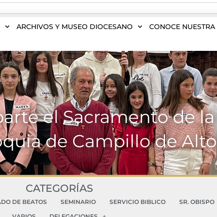
S
ARCHIVOS Y MUSEO DIOCESANO
CONOCE NUESTRA 
rte el Sacramento de la
oquia de Campillo de Alt
CATEGORÍAS
ADO DE BEATOS
SEMINARIO
SERVICIO BIBLICO
SR. OBISPO
VARIOS
DELEGACIONES