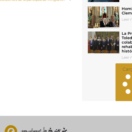
Homil
Cleme
Leer n
La Pr
Toled
colab
rehab
histó
Leer n
Car