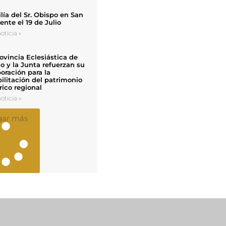
ía del Sr. Obispo en San
nte el 19 de Julio
oticia »
ovincia Eclesiástica de
o y la Junta refuerzan su
oración para la
ilitación del patrimonio
rico regional
oticia »
gar más