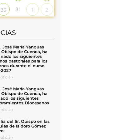
31
30
1
2
ICIAS
. José María Yanguas
, Obispo de Cuenca, ha
nado los siguientes
nos pastorales para los
nos durante el curso
-2027
oticia »
. José María Yanguas
, Obispo de Cuenca, ha
zado los siguientes
ramientos Diocesanos
oticia »
ía del Sr. Obispo en las
uias de Isidoro Gómez
ro
oticia »