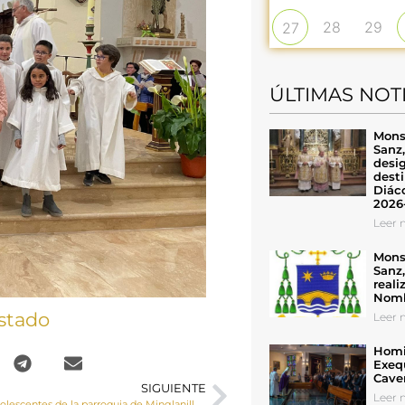
28
29
27
ÚLTIMAS NOT
Mons
Sanz
desig
desti
Diáco
2026
Leer n
Mons
Sanz
reali
Nomb
stado
Leer n
Homil
Exeq
Cave
SIGUIENTE
Leer n
Un grupo de adolescentes de la parroquia de Minglanilla reciben la Confirmación impartida por el Sr. Obispo