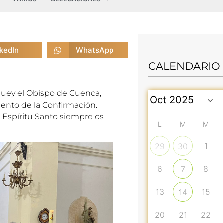
nkedIn
WhatsApp
CALENDARIO
obuey el Obispo de Cuenca,
ento de la Confirmación.
l Espíritu Santo siempre os
L
M
M
1
29
30
6
8
7
13
15
14
20
21
22