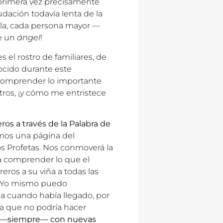
 primera vez precisamente
dación todavía lenta de la
ela, cada persona mayor —
de un
ángel
!
s el rostro de familiares, de
ocido durante este
comprender lo importante
otros, ¡y cómo me entristece
os a través de la Palabra de
os una página del
os Profetas. Nos conmoverá la
 a comprender lo que el
eros a su viña a todas las
da. Yo mismo puedo
ma cuando había llegado, por
aba que no podría hacer
os —siempre— con nuevas