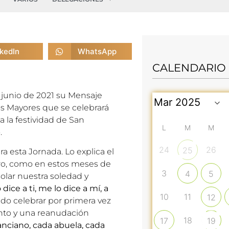
nkedIn
WhatsApp
CALENDARIO
 junio de 2021 su
Mensaje
os Mayores
que se celebrará
 la festividad de San
L
M
M
.
24
26
25
a esta Jornada. Lo explica el
uro, como en estos meses de
3
4
5
olar nuestra soledad y
 dice a ti, me lo dice a mí, a
10
11
12
ido celebrar por primera vez
nto y una reanudación
18
17
19
anciano, cada abuela, cada