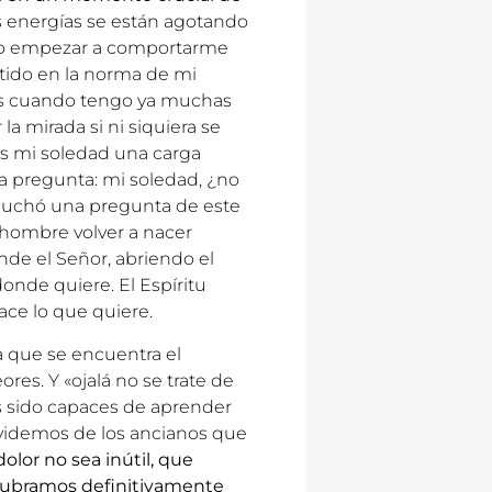
is energías se están agotando
o empezar a comportarme
tido en la norma de mi
es cuando tengo ya muchas
 mirada si ni siquiera se
es mi soledad una carga
 pregunta: mi soledad, ¿no
cuchó una pregunta de este
hombre volver a nacer
onde el Señor, abriendo el
donde quiere. El Espíritu
hace lo que quiere.
la que se encuentra el
es. Y «ojalá no se trate de
os sido capaces de aprender
videmos de los ancianos que
olor no sea inútil, que
cubramos definitivamente