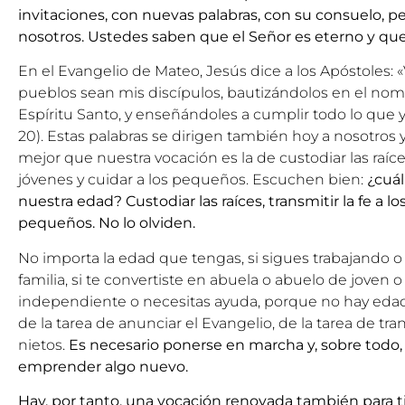
invitaciones, con nuevas palabras, con su consuelo, p
nosotros. Ustedes saben que el Señor es eterno y que
En el Evangelio de Mateo, Jesús dice a los Apóstoles: 
pueblos sean mis discípulos, bautizándolos en el nomb
Espíritu Santo, y enseñándoles a cumplir todo lo que 
20). Estas palabras se dirigen también hoy a nosotro
mejor que nuestra vocación es la de custodiar las raíces,
jóvenes y cuidar a los pequeños. Escuchen bien:
¿cuál
nuestra edad? Custodiar las raíces, transmitir la fe a lo
pequeños. No lo olviden.
No importa la edad que tengas, si sigues trabajando o n
familia, si te convertiste en abuela o abuelo de joven 
independiente o necesitas ayuda, porque no hay edad 
de la tarea de anunciar el Evangelio, de la tarea de tran
nietos.
Es necesario ponerse en marcha y, sobre todo,
emprender algo nuevo.
Hay, por tanto, una vocación renovada también para 