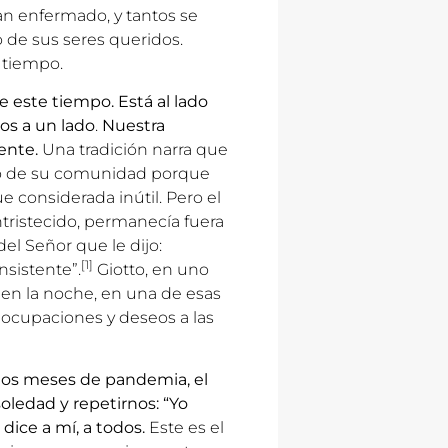
n enfermado, y tantos se
o de sus seres queridos.
 tiempo.
 este tiempo. Está al lado
os a un lado
.
Nuestra
ente.
Una tradición narra que
ado de su comunidad porque
 considerada inútil. Pero el
ntristecido, permanecía fuera
del Señor que le dijo:
[1]
nsistente”.
Giotto, en uno
en la noche, en una de esas
ocupaciones y deseos a las
tos meses de pandemia, el
oledad y repetirnos: “Yo
o dice a mí, a todos.
Este es el