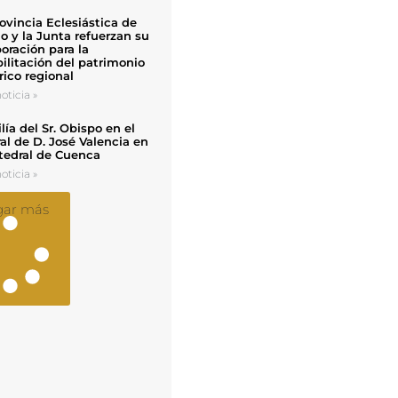
ovincia Eclesiástica de
o y la Junta refuerzan su
oración para la
ilitación del patrimonio
rico regional
oticia »
ía del Sr. Obispo en el
al de D. José Valencia en
tedral de Cuenca
oticia »
gar más