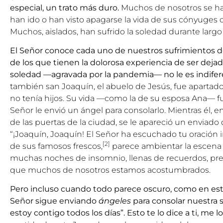
especial, un trato más duro.
Muchos de nosotros se ha
han ido o han visto apagarse la vida de sus cónyuges 
Muchos, aislados, han sufrido la soledad durante largo
El Señor conoce cada uno de nuestros sufrimientos de
de los que tienen la dolorosa experiencia de ser dejad
soledad —agravada por la pandemia— no le es indifer
también san Joaquín, el abuelo de Jesús, fue apart
no tenía hijos. Su vida —como la de su esposa Ana— fue
Señor le envió un ángel para consolarlo. Mientras él, e
de las puertas de la ciudad, se le apareció un enviado 
“¡Joaquín, Joaquín! El Señor ha escuchado tu oración i
[2]
de sus famosos frescos,
parece ambientar la escena 
muchas noches de insomnio, llenas de recuerdos, pre
que muchos de nosotros estamos acostumbrados.
Pero incluso cuando todo parece oscuro, como en es
Señor sigue enviando
ángeles
para consolar nuestra s
estoy contigo todos los días”.
Esto te lo dice a ti, me l