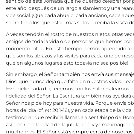
sentido de esta Jornada que he querido celebrar por
este año, después de un largo aislamiento y una reanu
vida social. ¡Que cada abuelo, cada anciano, cada abu
sobre todo los que están más solos— reciba la visita 
A veces tendrán el rostro de nuestros nietos, otras vece
amigos de toda la vida o de personas que hemos con
momento difícil. En este tiempo hemos aprendido a 
que son los abrazos y las visitas para cada uno de nos
que en algunos lugares esto todavía no sea posible!
Sin embargo,
el Señor también nos envía sus mensajer
Dios, que nunca deja que falte en nuestras vidas.
Leam
Evangelio cada día, recemos con los Salmos, leamos l
fidelidad del Señor. La Escritura también nos ayudará
Señor nos pide hoy para nuestra vida. Porque envía obr
horas del día (cf.
Mt
20,1-16), y en cada etapa de la vi
testimoniar que recibí la llamada a ser Obispo de Ro
así decirlo, a la edad de la jubilación, y ya me imagin
mucho más.
El Señor está siempre cerca de nosotr