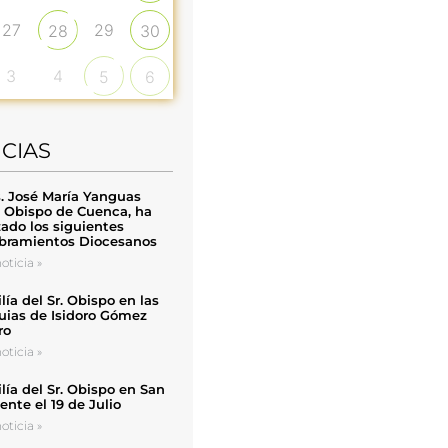
27
29
28
30
3
4
5
6
ICIAS
. José María Yanguas
, Obispo de Cuenca, ha
zado los siguientes
ramientos Diocesanos
oticia »
ía del Sr. Obispo en las
uias de Isidoro Gómez
ro
oticia »
ía del Sr. Obispo en San
nte el 19 de Julio
oticia »