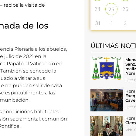
eciba la visita de
24
26
25
31
1
2
rnada de los
ÚLTIMAS NOT
gencia Plenaria
a los abuelos,
e julio de 2021 en la
Mons
ica Papal del Vaticano o en
Sanz
reali
. También se concede la
Nomb
ado a visitar a sus
Leer n
e no puedan salir de casa
Homil
e espiritualmente a las
Exeq
comunicación.
Cave
Leer n
es condiciones habituales
Homil
fesión sacramental, comunión
Cleme
ontífice.
Leer n