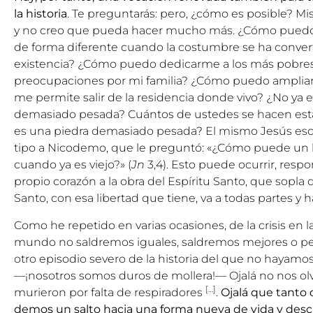
la historia
. Te preguntarás: pero, ¿cómo es posible? M
y no creo que pueda hacer mucho más. ¿Cómo pued
de forma diferente cuando la costumbre se ha conver
existencia? ¿Cómo puedo dedicarme a los más pobr
preocupaciones por mi familia? ¿Cómo puedo ampliar la
me permite salir de la residencia donde vivo? ¿No ya 
demasiado pesada? Cuántos de ustedes se hacen esta
es una piedra demasiado pesada? El mismo Jesús es
tipo a Nicodemo, que le preguntó: «¿Cómo puede un 
cuando ya es viejo?» (
Jn
3,4). Esto puede ocurrir, resp
propio corazón a la obra del Espíritu Santo, que sopla 
Santo, con esa libertad que tiene, va a todas partes y 
Como he repetido en varias ocasiones, de la crisis en 
mundo no saldremos iguales, saldremos mejores o peor
otro episodio severo de la historia del que no hayam
—¡nosotros somos duros de mollera!— Ojalá no nos ol
[…]
murieron por falta de respiradores
.
Ojalá que tanto d
demos un salto hacia una forma nueva de vida y des