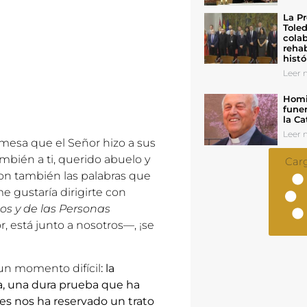
La Pr
Toled
colab
rehab
histó
Leer n
Homil
funer
la Ca
Leer n
omesa que el Señor hizo a sus
ambién a ti, querido abuelo y
Car
 son también las palabras que
gustaría dirigirte con
os y de las Personas
r, está junto a nosotros—, ¡se
un momento difícil
: la
a, una dura prueba que ha
es nos ha reservado un trato