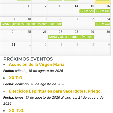
10
11
12
13
14
15
16
12AM
Asunción de la V
12AM
XX T.
17
18
19
20
21
22
23
12AM
Ejercicios Espirituales para Sacerdotes. Priego.
12AM
XXI T
24
25
26
27
28
29
30
12AM
Viaje a Lourdes Jóvenes
31
1
2
3
4
5
6
PRÓXIMOS EVENTOS
Asunción de la Virgen María
Fecha:
sábado, 15 de agosto de 2026
XX T.O.
Fecha:
domingo, 16 de agosto de 2026
Ejercicios Espirituales para Sacerdotes. Priego.
Fecha:
lunes, 17 de agosto de 2026 al viernes, 21 de agosto de
2026
XXI T.O.