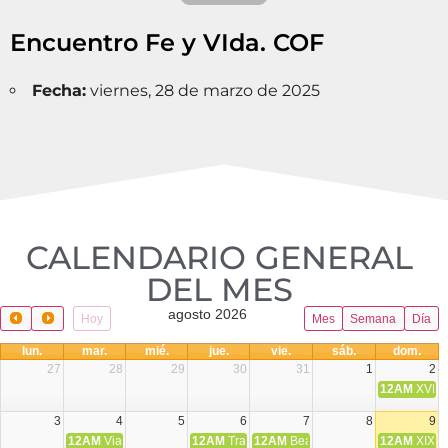
Encuentro Fe y VIda. COF
Fecha:
viernes, 28 de marzo de 2025
CALENDARIO GENERAL
DEL MES​
agosto 2026
Hoy
Mes
Semana
Día
lun.
mar.
mié.
jue.
vie.
sáb.
dom.
27
28
29
30
31
1
2
12AM
XVIII 
3
4
5
6
7
8
9
12AM
Viaje Diocesano a Japón.
12AM
Transfiguración del Señor
12AM
Beatos Cruz Laplana, obispo,
12AM
XIX T