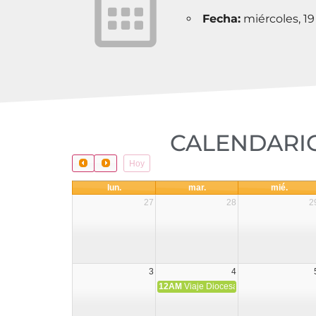
Fecha:
miércoles, 1
CALENDARIO
Hoy
lun.
mar.
mié.
27
28
2
3
4
12AM
Viaje Diocesano a Japón.