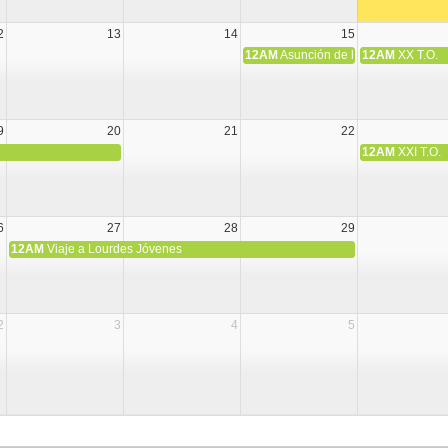
2
13
14
15
12AM
Asunción de la Virgen María
12AM
XX T.O.
9
20
21
22
12AM
XXI T.O.
6
27
28
29
12AM
Viaje a Lourdes Jóvenes
2
3
4
5