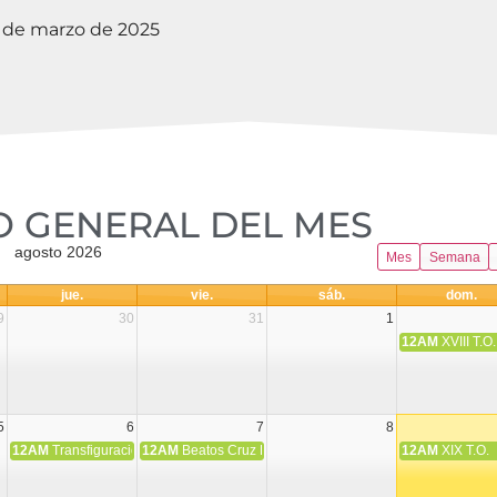
9 de marzo de 2025
 GENERAL DEL MES​
agosto 2026
Mes
Semana
jue.
vie.
sáb.
dom.
9
30
31
1
12AM
XVIII T.O.
5
6
7
8
12AM
Transfiguración del Señor
12AM
Beatos Cruz Laplana, obispo, y Fernando Español, p
12AM
XIX T.O.