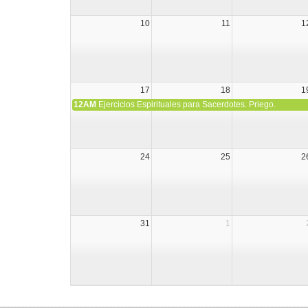
10
11
1
17
18
1
12AM
Ejercicios Espirituales para Sacerdotes. Priego.
24
25
2
31
1