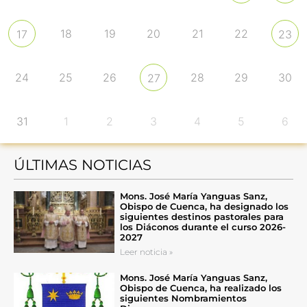
18
19
20
21
22
17
23
24
25
26
28
29
30
27
31
1
2
3
4
5
6
ÚLTIMAS NOTICIAS
Mons. José María Yanguas Sanz,
Obispo de Cuenca, ha designado los
siguientes destinos pastorales para
los Diáconos durante el curso 2026-
2027
Leer noticia »
Mons. José María Yanguas Sanz,
Obispo de Cuenca, ha realizado los
siguientes Nombramientos