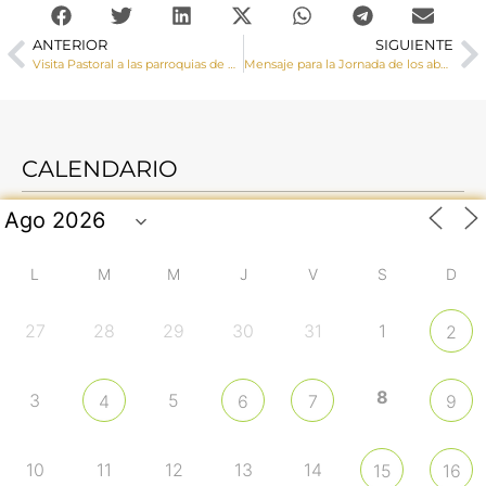
ANTERIOR
SIGUIENTE
Visita Pastoral a las parroquias de Valdemorillo de la Sierra y La Cierva
Mensaje para la Jornada de los abuelos y mayores
CALENDARIO
L
M
M
J
V
S
D
27
28
29
30
31
1
2
8
3
5
4
6
7
9
10
11
12
13
14
15
16