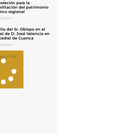
oración para la
ilitación del patrimonio
rico regional
oticia »
ía del Sr. Obispo en el
al de D. José Valencia en
tedral de Cuenca
oticia »
gar más