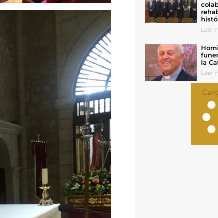
colab
rehab
histó
Leer n
Homil
funer
la Ca
Leer n
Car