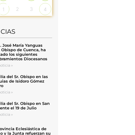
2
3
1
4
ICIAS
. José María Yanguas
, Obispo de Cuenca, ha
zado los siguientes
ramientos Diocesanos
oticia »
ía del Sr. Obispo en las
uias de Isidoro Gómez
ro
oticia »
ía del Sr. Obispo en San
nte el 19 de Julio
oticia »
ovincia Eclesiástica de
o y la Junta refuerzan su