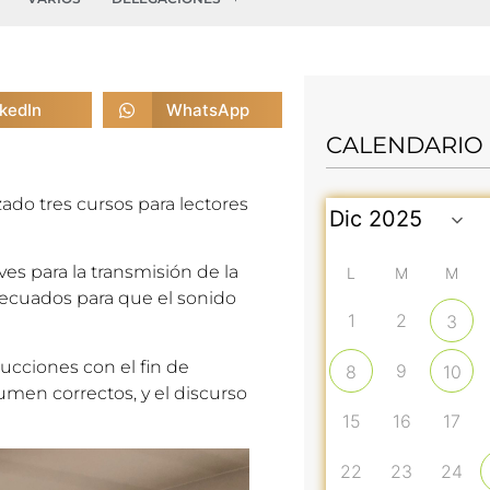
nkedIn
WhatsApp
CALENDARIO
ado tres cursos para lectores
ves para la transmisión de la
L
M
M
adecuados para que el sonido
1
2
3
trucciones con el fin de
9
8
10
umen correctos, y el discurso
15
16
17
22
23
24