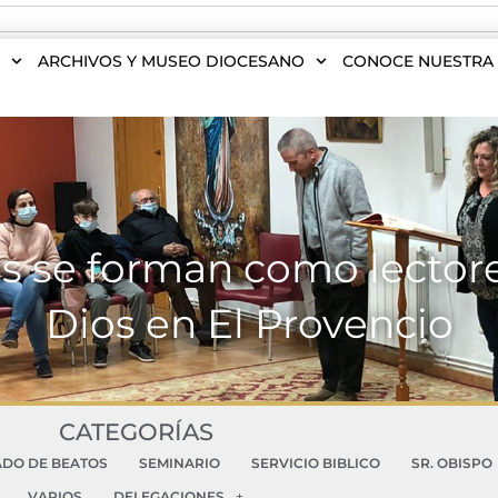
S
ARCHIVOS Y MUSEO DIOCESANO
CONOCE NUESTRA 
s se forman como lectore
Dios en El Provencio
CATEGORÍAS
ADO DE BEATOS
SEMINARIO
SERVICIO BIBLICO
SR. OBISPO
VARIOS
DELEGACIONES