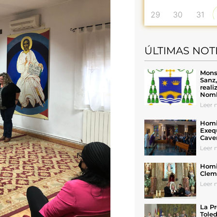
29
30
31
ÚLTIMAS NOT
Mons
Sanz
reali
Nomb
Leer n
Homil
Exeq
Cave
Leer n
Homil
Cleme
Leer n
La Pr
Toled