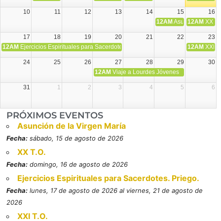
10
11
12
13
14
15
16
12AM
Asunción de la V
12AM
XX T.
17
18
19
20
21
22
23
12AM
Ejercicios Espirituales para Sacerdotes. Priego.
12AM
XXI T
24
25
26
27
28
29
30
12AM
Viaje a Lourdes Jóvenes
31
1
2
3
4
5
6
PRÓXIMOS EVENTOS
Asunción de la Virgen María
Fecha:
sábado, 15 de agosto de 2026
XX T.O.
Fecha:
domingo, 16 de agosto de 2026
Ejercicios Espirituales para Sacerdotes. Priego.
Fecha:
lunes, 17 de agosto de 2026 al viernes, 21 de agosto de
2026
XXI T.O.