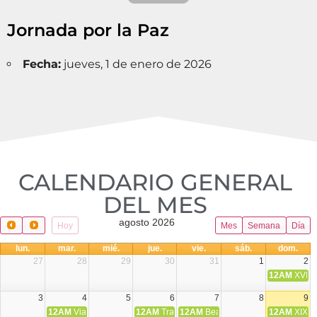
Jornada por la Paz
Fecha:
jueves, 1 de enero de 2026
CALENDARIO GENERAL
DEL MES​
agosto 2026
Hoy
Mes
Semana
Día
lun.
mar.
mié.
jue.
vie.
sáb.
dom.
27
28
29
30
31
1
2
12AM
XVIII 
3
4
5
6
7
8
9
12AM
Viaje Diocesano a Japón.
12AM
Transfiguración del Señor
12AM
Beatos Cruz Laplana, obispo,
12AM
XIX T