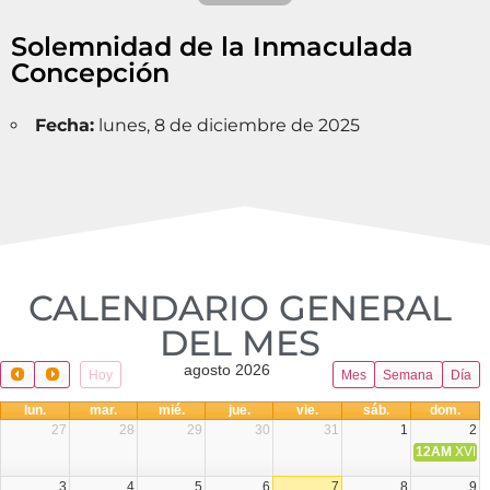
Solemnidad de la Inmaculada
Concepción
Fecha:
lunes, 8 de diciembre de 2025
CALENDARIO GENERAL
DEL MES​
agosto 2026
Hoy
Mes
Semana
Día
lun.
mar.
mié.
jue.
vie.
sáb.
dom.
27
28
29
30
31
1
2
12AM
XVIII 
3
4
5
6
7
8
9