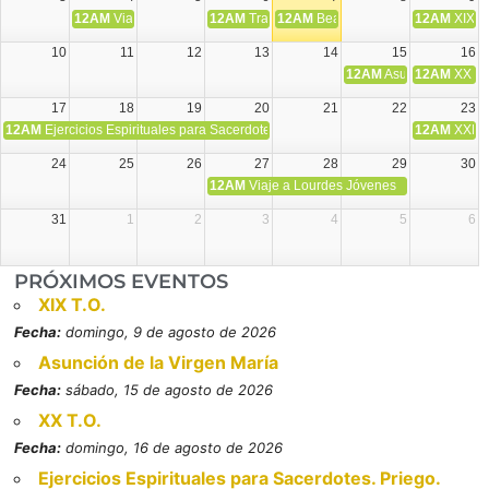
12AM
Viaje Diocesano a Japón.
12AM
Transfiguración del Señor
12AM
Beatos Cruz Laplana, obispo,
12AM
XIX T
10
11
12
13
14
15
16
12AM
Asunción de la V
12AM
XX T.
17
18
19
20
21
22
23
12AM
Ejercicios Espirituales para Sacerdotes. Priego.
12AM
XXI T
24
25
26
27
28
29
30
12AM
Viaje a Lourdes Jóvenes
31
1
2
3
4
5
6
PRÓXIMOS EVENTOS
XIX T.O.
Fecha:
domingo, 9 de agosto de 2026
Asunción de la Virgen María
Fecha:
sábado, 15 de agosto de 2026
XX T.O.
Fecha:
domingo, 16 de agosto de 2026
Ejercicios Espirituales para Sacerdotes. Priego.