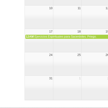
10
11
1
17
18
1
12AM
Ejercicios Espirituales para Sacerdotes. Priego.
24
25
2
31
1