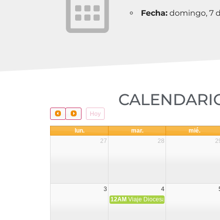
Fecha:
domingo, 7 d
CALENDARIO
Hoy
lun.
mar.
mié.
27
28
2
3
4
12AM
Viaje Diocesano a Japón.