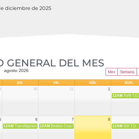
e diciembre de 2025
 GENERAL DEL MES​
agosto 2026
Mes
Semana
jue.
vie.
sáb.
dom.
9
30
31
1
12AM
XVIII T.O.
5
6
7
8
12AM
Transfiguración del Señor
12AM
Beatos Cruz Laplana, obispo, y Fernando Español, p
12AM
XIX T.O.