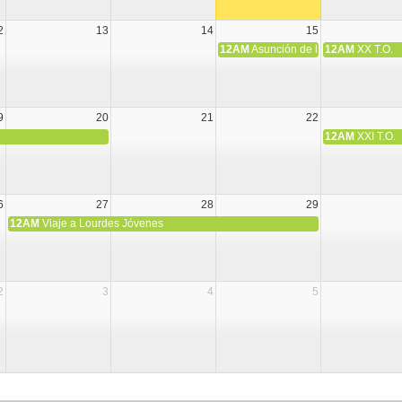
2
13
14
15
12AM
Asunción de la Virgen María
12AM
XX T.O.
9
20
21
22
12AM
XXI T.O.
6
27
28
29
12AM
Viaje a Lourdes Jóvenes
2
3
4
5