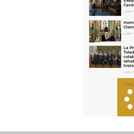
Exeq
Cave
Leer n
Homil
Cleme
Leer n
La Pr
Toled
colab
rehab
histó
Leer n
Car