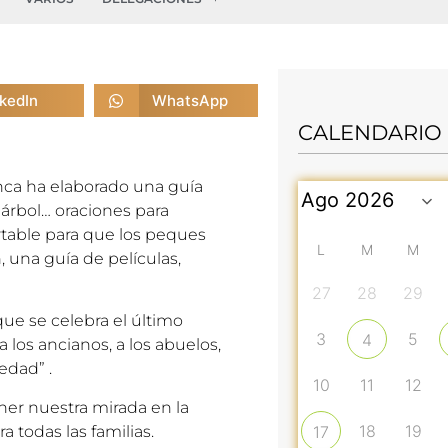
nkedIn
WhatsApp
CALENDARIO
nca ha elaborado una guía
l árbol… oraciones para
rtable para que los peques
L
M
M
, una guía de películas,
27
28
29
ue se celebra el último
3
5
4
los ancianos, a los abuelos,
iedad” .
10
11
12
ner nuestra mirada en la
18
19
a todas las familias.
17