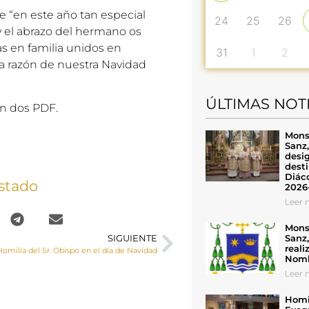
e “en este año tan especial
24
25
26
y el abrazo del hermano os
as en familia unidos en
31
1
2
ra razón de nuestra Navidad
ÚLTIMAS NOT
en dos PDF.
Mons
Sanz
desig
desti
Diáco
stado
2026
Leer n
Mons
Sanz
SIGUIENTE
reali
Homilía del Sr. Obispo en el día de Navidad
Nomb
Leer n
Homil