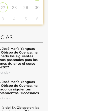
28
29
30
27
3
4
5
6
ICIAS
. José María Yanguas
, Obispo de Cuenca, ha
nado los siguientes
nos pastorales para los
nos durante el curso
-2027
oticia »
. José María Yanguas
, Obispo de Cuenca, ha
zado los siguientes
ramientos Diocesanos
oticia »
ía del Sr. Obispo en las