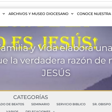
S
ARCHIVOS Y MUSEO DIOCESANO
CONOCE NUESTRA 
amilia y Vida elabora una
que la verdadera razón de
JESÚS
CATEGORÍAS
ADO DE BEATOS
SEMINARIO
SERVICIO BIBLICO
SR. OBISPO
VARIOS
DELEGACIONES