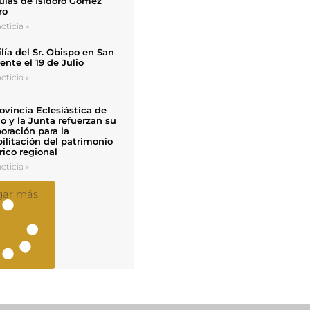
uias de Isidoro Gómez
ro
oticia »
ía del Sr. Obispo en San
nte el 19 de Julio
oticia »
ovincia Eclesiástica de
o y la Junta refuerzan su
oración para la
ilitación del patrimonio
rico regional
oticia »
gar más