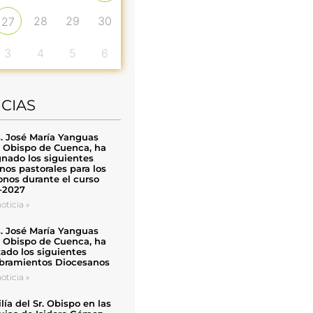
28
29
30
27
3
4
5
6
ICIAS
. José María Yanguas
, Obispo de Cuenca, ha
nado los siguientes
nos pastorales para los
nos durante el curso
-2027
oticia »
. José María Yanguas
, Obispo de Cuenca, ha
zado los siguientes
ramientos Diocesanos
oticia »
ía del Sr. Obispo en las