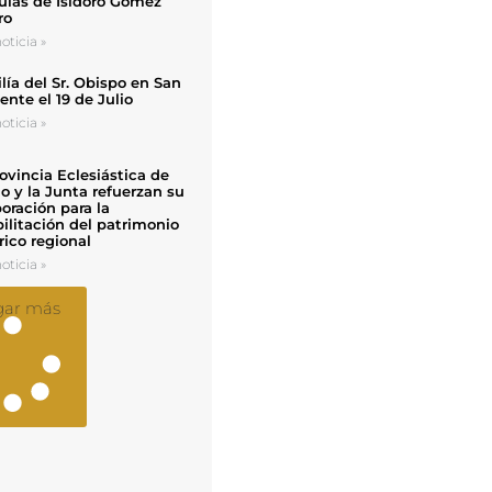
uias de Isidoro Gómez
ro
oticia »
ía del Sr. Obispo en San
nte el 19 de Julio
oticia »
ovincia Eclesiástica de
o y la Junta refuerzan su
oración para la
ilitación del patrimonio
rico regional
oticia »
gar más