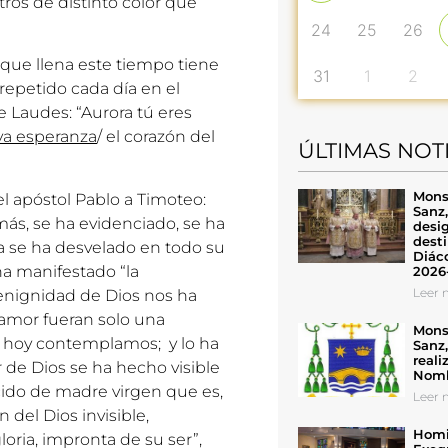
tros de distinto color que
24
25
26
a que llena este tiempo tiene
31
1
2
repetido cada día en el
 Laudes: “Aurora tú eres
va esperanza
/ el corazón del
ÚLTIMAS NOT
Mons
l apóstol Pablo a Timoteo:
Sanz
más, se ha evidenciado, se ha
desig
desti
a se ha desvelado en todo su
Diáco
ha manifestado “la
2026
Leer n
benignidad de Dios nos ha
amor fueran solo una
Mons
e hoy contemplamos; y lo ha
Sanz
reali
 de Dios se ha hecho visible
Nomb
cido de madre virgen que es,
Leer n
 del Dios invisible,
Homil
 gloria, impronta de su ser”,