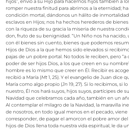
hijos”, envió a su Hijo para hacernos hijos también a 
romper nuestra finitud para abrirnos a la eternidad; 
condición mortal, dándonos un hálito de inmortalidad
esclavos en Hijos; nos ha hechos herederos de bienes 
con la riqueza de su gracia la miseria de nuestra con
don, fruto de su benignidad. “Un Niño nos ha nacido, u
con él bienes sin cuento, bienes que podemos resumi
Hijos de Dios a la que hemos sido elevados si recibimo
pajas de un pobre portal. No todos le reciben, pero “a c
poder de ser hijos Dios, a los que creen en su nombre
hombre es lo mismo que creer en Él. Recibir es acoger,
recibió a María (
Mt
1, 25). Y el evangelio de Juan dice qu
María como algo propio (
Jn
19, 27). Si lo recibimos, s
nuestro, Él nos hará suyos, hijos suyos, partícipes de su
Navidad que celebramos cada año, también en un año
Al contemplar el milagro de la Navidad, la maravilla i
de nosotros, en todo igual menos en el pecado, viene 
corresponder, de pagar el amorcon el pobre amor de
hijos de Dios llena toda nuestra vida espiritual, le da 