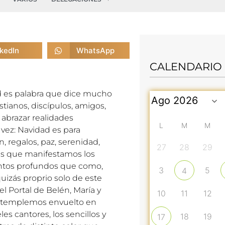
nkedIn
WhatsApp
CALENDARIO
d es palabra que dice mucho
stianos, discípulos, amigos,
 abrazar realidades
L
M
M
 vez: Navidad es para
n, regalos, paz, serenidad,
27
28
29
 las que manifestamos los
entos profundos que como,
3
5
4
uizás proprio solo de este
 Portal de Belén, María y
10
11
12
ontemplemos envuelto en
s cantores, los sencillos y
18
19
17