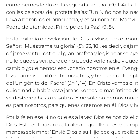
como hemos leído en la segunda lectura (
Hb
1, 4). La 
con las palabras del profeta Isaías: “Un Niño nos ha na
lleva a hombros el principado, y es su nombre: Maravill
Padre de eternidad, Príncipe de la Paz” (9, 5).
En la epifanía o revelación de Dios a Moisés en el mo
Señor: “Muéstrame tu gloria” (
Ex
33, 18), es decir, dé
déjame ver tu rostro, el gran profeta y legislador se oye 
no lo puedes ver, porque no puede verlo nadie y quedar
cambio ¿qué hemos escuchado nosotros en el Evangeli
hizo carne y habitó entre nosotros, y
hemos contempla
del Unigénito del Padre” (
Jn
1, 14). En Cristo vemos el 
quien nadie había visto jamás; vemos lo más íntimo de
se desborda hasta nosotros. Y no sólo no hemos muert
es para nosotros, para quienes creemos en él, Dios y ho
Por la fe en ese Niño que es a la vez Dios se nos da el p
Dios. Esta es la razón de la alegría que llena este tiem
manera solemne: “Envió Dios a su Hijo pea que recib