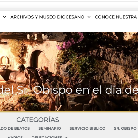
S
ARCHIVOS Y MUSEO DIOCESANO
CONOCE NUESTRA 
del Sr. Obispo en el día d
CATEGORÍAS
ADO DE BEATOS
SEMINARIO
SERVICIO BIBLICO
SR. OBISPO
VARIOS
DELEGACIONES