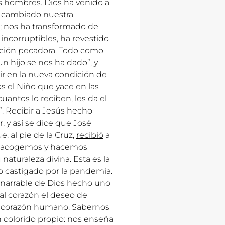
los hombres. Dios ha venido a
ha cambiado nuestra
; nos ha transformado de
incorruptibles, ha revestido
dición pecadora. Todo como
n hijo se nos ha dado”, y
r en la nueva condición de
s el Niño que yace en las
uantos lo reciben, les da el
”. Recibir a Jesús hecho
 y así se dice que José
e, al pie de la Cruz,
recibió
a
i lo acogemos y hacemos
 naturaleza divina. Esta es la
 castigado por la pandemia.
nenarrable de Dios hecho uno
al corazón el deseo de
l corazón humano. Sabernos
un colorido propio: nos enseña