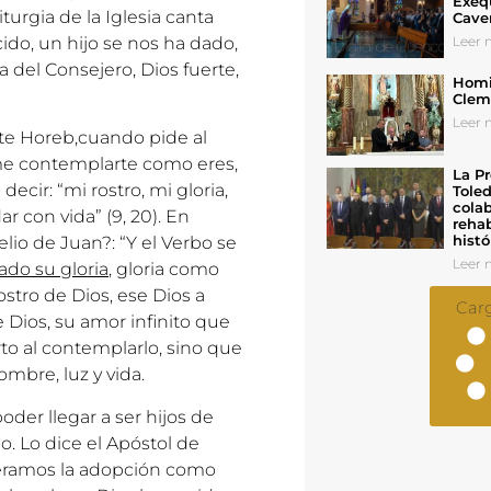
Exeq
Liturgia de la Iglesia canta
Cave
cido, un hijo se nos ha dado,
Leer n
a del Consejero, Dios fuerte,
Homil
Cleme
Leer n
nte Horeb,cuando pide al
jame contemplarte como eres,
La Pr
decir: “mi rostro, mi gloria,
Toled
colab
 con vida” (9, 20). En
rehab
histó
o de Juan?: “Y el Verbo se
Leer n
do su gloria
, gloria como
rostro de Dios, ese Dios a
Car
 Dios, su amor infinito que
o al contemplarlo, sino que
mbre, luz y vida.
oder llegar a ser hijos de
po. Lo dice el Apóstol de
iéramos la adopción como