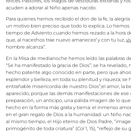
felices Pastores, los Magos de vestiduras extrañas y ros
acuden a adorar al Niño apenas nacido.
Para quienes hemos recibido el don de la fe, la alegrí
un motivo bien preciso que todo lo explica. Lo hemos 
tiempo de Adviento cuando hemos rezado a la hora de
que, al nacer/nos trae nuevo amanecer/ y con tu luz,
vi
hombre alcanza”.
En la Misa de medianoche hemos leído las palabras de
“Se ha manifestado la gracia de Dios”; se ha revelado, 
hecho patente algo conocido en parte, pero que ahor
esplendor y belleza, en toda su plenitud y riqueza; se 
entrañable misericordia de nuestro Dios”;el amor, la 
aparecido, porque las demás manifestaciones de ese 
preparación, un anticipo, una pálida imagen de lo qu
hecho en la forma más grata y tierna: el inmenso amor
en el gran regalo de Dios a la humanidad: un Niño na
al mismo tiempo, el Hijo eterno de Dios Padre, “imagen
primogénito de toda criatura” (
Col
1, 15), “reflejo de su