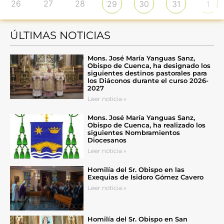
26
27
28
29
30
31
1
ÚLTIMAS NOTICIAS
Mons. José María Yanguas Sanz,
Obispo de Cuenca, ha designado los
siguientes destinos pastorales para
los Diáconos durante el curso 2026-
2027
Leer noticia »
Mons. José María Yanguas Sanz,
Obispo de Cuenca, ha realizado los
siguientes Nombramientos
Diocesanos
Leer noticia »
Homilía del Sr. Obispo en las
Exequias de Isidoro Gómez Cavero
Leer noticia »
Homilía del Sr. Obispo en San