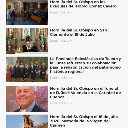
Homilía del Sr. Obispo en las
Exequias de Isidoro Gómez Cavero
Leer noticia »
Homilía del Sr. Obispo en San
Clemente el 19 de Julio
Leer noticia »
La Provincia Eclesiástica de Toledo y
la Junta refuerzan su colaboración
para la rehabilitación del patrimonio
histórico regional
Leer noticia »
Homilía del Sr. Obispo en el funeral
de D. José Valencia en la Catedral de
Cuenca
Leer noticia »
Homilía del Sr. Obispo el 16 de julio
2026, Memoria de la Virgen del
Carmen