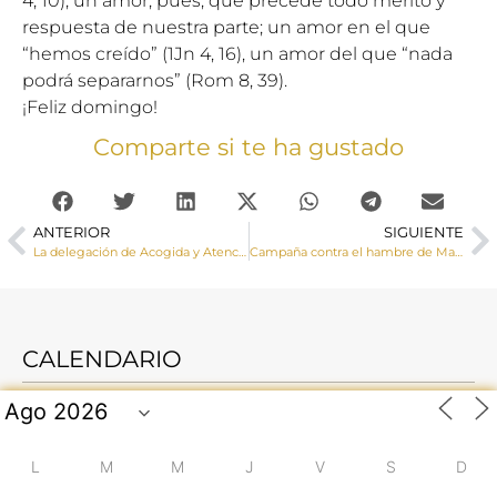
4, 10); un amor, pues, que precede todo mérito y
respuesta de nuestra parte; un amor en el que
“hemos creído” (1Jn 4, 16), un amor del que “nada
podrá separarnos” (Rom 8, 39).
¡Feliz domingo!
Comparte si te ha gustado
ANTERIOR
SIGUIENTE
La delegación de Acogida y Atención a las Personas con Discapacidad de la diócesis ya tiene su logo
Campaña contra el hambre de Manos Unidas 2025: «Compartir es nuestra mayor riqueza»
CALENDARIO
L
M
M
J
V
S
D