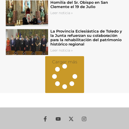
Homilía del Sr. Obispo en San
Clemente el 19 de Julio
Leer noticia »
La Provincia Eclesiástica de Toledo y
la Junta refuerzan su colaboración
para la rehabilitación del patrimonio
histórico regional
Leer noticia »
Cargar más