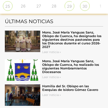
26
27
28
1
25
29
30
ÚLTIMAS NOTICIAS
Mons. José María Yanguas Sanz,
Obispo de Cuenca, ha designado los
siguientes destinos pastorales para
los Diáconos durante el curso 2026-
2027
Leer noticia »
Mons. José María Yanguas Sanz,
Obispo de Cuenca, ha realizado los
siguientes Nombramientos
Diocesanos
Leer noticia »
Homilía del Sr. Obispo en las
Exequias de Isidoro Gómez Cavero
Leer noticia »