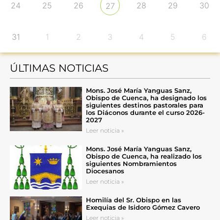
24
25
26
28
29
30
27
31
1
2
3
4
5
6
ÚLTIMAS NOTICIAS
Mons. José María Yanguas Sanz,
Obispo de Cuenca, ha designado los
siguientes destinos pastorales para
los Diáconos durante el curso 2026-
2027
Leer noticia »
Mons. José María Yanguas Sanz,
Obispo de Cuenca, ha realizado los
siguientes Nombramientos
Diocesanos
Leer noticia »
Homilía del Sr. Obispo en las
Exequias de Isidoro Gómez Cavero
Leer noticia »