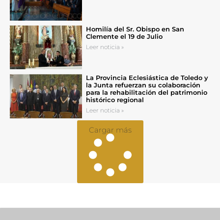
Homilía del Sr. Obispo en San
Clemente el 19 de Julio
Leer noticia »
La Provincia Eclesiástica de Toledo y
la Junta refuerzan su colaboración
para la rehabilitación del patrimonio
histórico regional
Leer noticia »
Cargar más