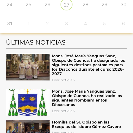
24
25
26
28
29
30
27
31
1
2
3
4
5
6
ÚLTIMAS NOTICIAS
Mons. José María Yanguas Sanz,
Obispo de Cuenca, ha designado los
siguientes destinos pastorales para
los Diáconos durante el curso 2026-
2027
Leer noticia »
Mons. José María Yanguas Sanz,
Obispo de Cuenca, ha realizado los
siguientes Nombramientos
Diocesanos
Leer noticia »
Homilía del Sr. Obispo en las
Exequias de Isidoro Gómez Cavero
Leer noticia »