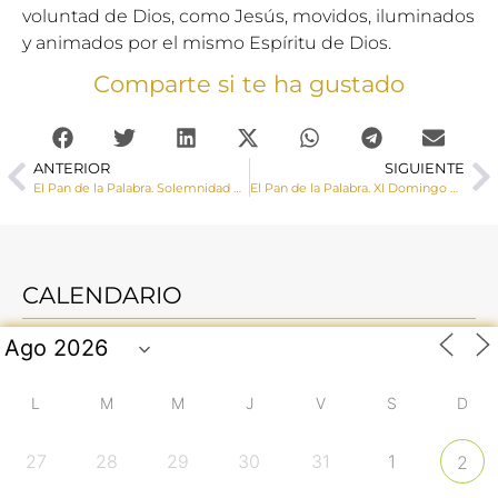
voluntad de Dios, como Jesús, movidos, iluminados
y animados por el mismo Espíritu de Dios.
Comparte si te ha gustado
ANTERIOR
SIGUIENTE
El Pan de la Palabra. Solemnidad de la Santísima Trinidad
El Pan de la Palabra. XI Domingo del Tiempo Ordinario
CALENDARIO
L
M
M
J
V
S
D
27
28
29
30
31
1
2