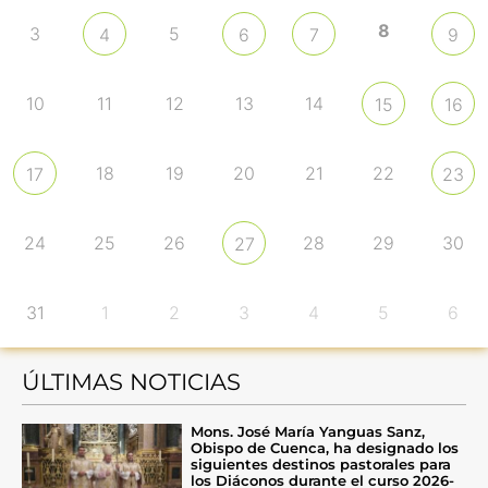
8
3
5
4
6
7
9
10
11
12
13
14
15
16
18
19
20
21
22
17
23
24
25
26
28
29
30
27
31
1
2
3
4
5
6
ÚLTIMAS NOTICIAS
Mons. José María Yanguas Sanz,
Obispo de Cuenca, ha designado los
siguientes destinos pastorales para
los Diáconos durante el curso 2026-