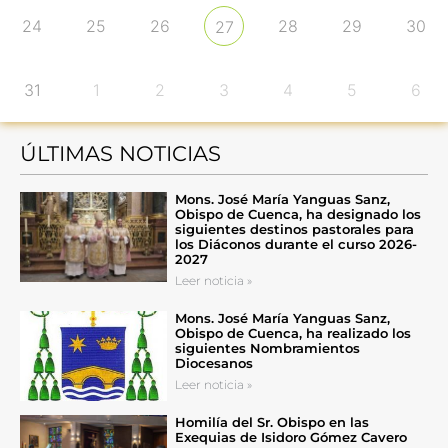
24
25
26
28
29
30
27
31
1
2
3
4
5
6
ÚLTIMAS NOTICIAS
Mons. José María Yanguas Sanz,
Obispo de Cuenca, ha designado los
siguientes destinos pastorales para
los Diáconos durante el curso 2026-
2027
Leer noticia »
Mons. José María Yanguas Sanz,
Obispo de Cuenca, ha realizado los
siguientes Nombramientos
Diocesanos
Leer noticia »
Homilía del Sr. Obispo en las
Exequias de Isidoro Gómez Cavero