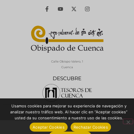
Calle Obispo Valero, 1
Cuenca
DESCUBRE
Usamos cookies para mejorar su experiencia de navegación y
© 2026 Diócesis de Cuenca - Todos los derechos reservados
analizar nuestro tráfico web. Al hacer clic en “Aceptar cookies”
Política de Privacidad / Aviso Legal
Política de Cookies
usted da su consentimiento a nuestro uso de las cookies.
Aceptar Cookies
Rechazar Cookies