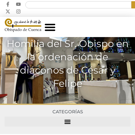
Homilía del Sr. Obispo en
la ordenación de
diáconos de César y
Felipe
CATEGORÍAS