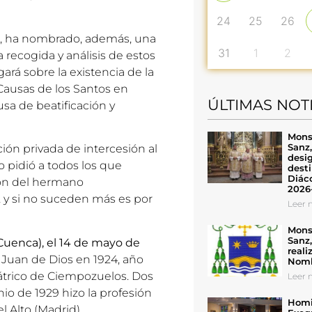
24
25
26
, ha nombrado, además, una
31
1
2
a recogida y análisis de estos
rá sobre la existencia de la
Causas de los Santos en
ÚLTIMAS NOT
a de beatificación y
Mons
Sanz
ción privada de intercesión al
desig
o pidió a todos los que
desti
Diáco
sión del hermano
2026
 y si no suceden más es por
Leer n
Mons
Sanz
Cuenca), el 14 de mayo de
reali
n Juan de Dios en 1924, año
Nomb
átrico de Ciempozuelos. Dos
Leer n
io de 1929 hizo la profesión
Homil
l Alto (Madrid).