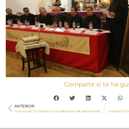
Comparte si te ha gu
ANTERIOR
Homilía del Sr. Obispo en la ordenación de diáconos de César y Felipe
Felicitación