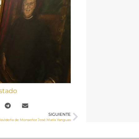
stado
SIGUIENTE
 Navideña de Monseñor José María Yanguas