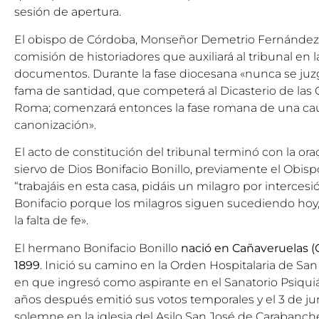
sesión de apertura.
El obispo de Córdoba, Monseñor Demetrio Fernández
comisión de historiadores que auxiliará al tribunal en l
documentos. Durante la fase diocesana «nunca se juzga
fama de santidad, que competerá al Dicasterio de las 
Roma; comenzará entonces la fase romana de una caus
canonización».
El acto de constitución del tribunal terminó con la ora
siervo de Dios Bonifacio Bonillo, previamente el Obisp
“trabajáis en esta casa, pidáis un milagro por interce
Bonifacio porque los milagros siguen sucediendo hoy,
la falta de fe».
El hermano Bonifacio Bonillo
nació en Cañaveruelas (
1899
. Inició su camino en la Orden Hospitalaria de Sa
en que ingresó como aspirante en el Sanatorio Psiqui
años después emitió sus votos temporales y el 3 de jun
solemne en la iglesia del Asilo San José de Carabanche