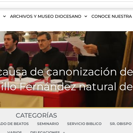
S
ARCHIVOS Y MUSEO DIOCESANO
CONOCE NUESTRA 
causa de canonización de
illo Fernández natural d
CATEGORÍAS
ADO DE BEATOS
SEMINARIO
SERVICIO BIBLICO
SR. OBISPO
VARIOS
DELEGACIONES