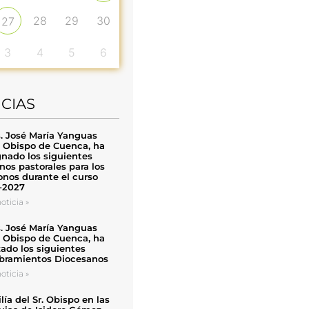
28
29
30
27
3
4
5
6
ICIAS
. José María Yanguas
, Obispo de Cuenca, ha
nado los siguientes
nos pastorales para los
nos durante el curso
-2027
oticia »
. José María Yanguas
, Obispo de Cuenca, ha
zado los siguientes
ramientos Diocesanos
oticia »
ía del Sr. Obispo en las