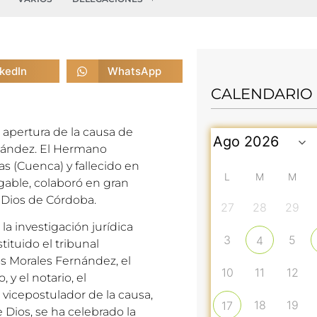
nkedIn
WhatsApp
CALENDARIO
 apertura de la causa de
rnández. El Hermano
s (Cuenca) y fallecido en
L
M
M
gable, colaboró en gran
 Dios de Córdoba.
27
28
29
a investigación jurídica
3
5
4
tituido el tribunal
os Morales Fernández, el
10
11
12
y el notario, el
l vicepostulador de la causa,
18
19
17
 Dios, se ha celebrado la