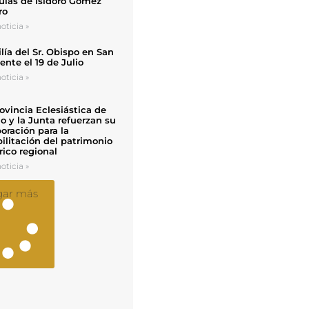
uias de Isidoro Gómez
ro
oticia »
ía del Sr. Obispo en San
nte el 19 de Julio
oticia »
ovincia Eclesiástica de
o y la Junta refuerzan su
oración para la
ilitación del patrimonio
rico regional
oticia »
gar más