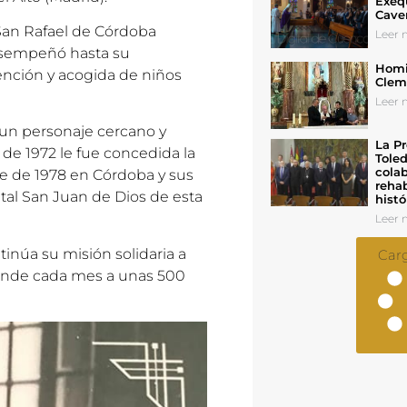
Exeq
Cave
 San Rafael de Córdoba
Leer n
desempeñó hasta su
Homil
tención y acogida de niños
Cleme
Leer n
n un personaje cercano y
La Pr
 de 1972 le fue concedida la
Toled
colab
re de 1978 en Córdoba y sus
rehab
ital San Juan de Dios de esta
histó
Leer n
tinúa su misión solidaria a
Car
tiende cada mes a unas 500