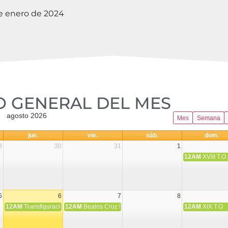
de enero de 2024
 GENERAL DEL MES​
agosto 2026
Mes
Semana
jue.
vie.
sáb.
dom.
9
30
31
1
12AM
XVIII T.O.
5
6
7
8
12AM
Transfiguración del Señor
12AM
Beatos Cruz Laplana, obispo, y Fernando Español, p
12AM
XIX T.O.