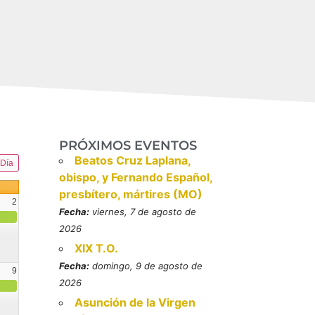
PRÓXIMOS EVENTOS
Beatos Cruz Laplana,
Día
obispo, y Fernando Español,
presbítero, mártires (MO)
2
Fecha:
viernes, 7 de agosto de
2026
XIX T.O.
Fecha:
domingo, 9 de agosto de
9
2026
resbítero, mártires (MO)
Asunción de la Virgen