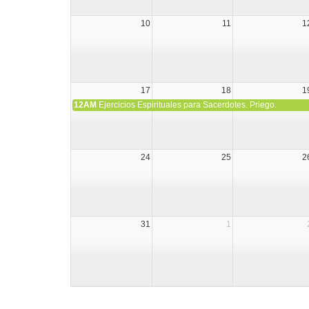
10
11
1
17
18
1
12AM
Ejercicios Espirituales para Sacerdotes. Priego.
24
25
2
31
1