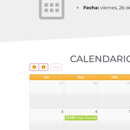
Fecha:
viernes, 26 
CALENDARIO
Hoy
lun.
mar.
mié.
27
28
2
3
4
12AM
Viaje Diocesano a Japón.