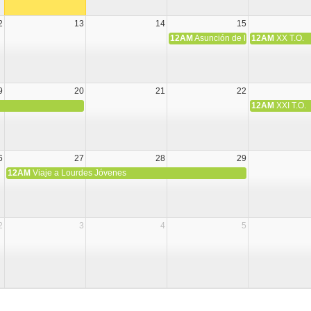
2
13
14
15
12AM
Asunción de la Virgen María
12AM
XX T.O.
9
20
21
22
12AM
XXI T.O.
6
27
28
29
12AM
Viaje a Lourdes Jóvenes
2
3
4
5