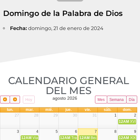
Domingo de la Palabra de Dios
Fecha:
domingo, 21 de enero de 2024
CALENDARIO GENERAL
DEL MES​
agosto 2026
Hoy
Mes
Semana
Día
lun.
mar.
mié.
jue.
vie.
sáb.
dom.
27
28
29
30
31
1
2
12AM
XVIII 
3
4
5
6
7
8
9
12AM
Viaje Diocesano a Japón.
12AM
Transfiguración del Señor
12AM
Beatos Cruz Laplana, obispo,
12AM
XIX T