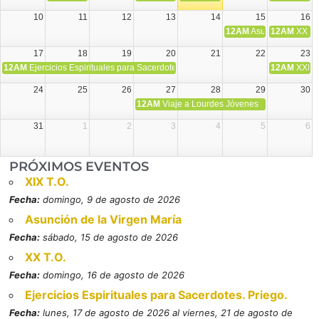
10
11
12
13
14
15
16
12AM
Asunción de la V
12AM
XX T.
17
18
19
20
21
22
23
12AM
Ejercicios Espirituales para Sacerdotes. Priego.
12AM
XXI T
24
25
26
27
28
29
30
12AM
Viaje a Lourdes Jóvenes
31
1
2
3
4
5
6
PRÓXIMOS EVENTOS
XIX T.O.
Fecha:
domingo, 9 de agosto de 2026
Asunción de la Virgen María
Fecha:
sábado, 15 de agosto de 2026
XX T.O.
Fecha:
domingo, 16 de agosto de 2026
Ejercicios Espirituales para Sacerdotes. Priego.
Fecha:
lunes, 17 de agosto de 2026 al viernes, 21 de agosto de