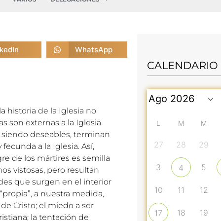
nkedIn
WhatsApp
CALENDARIO
historia de la Iglesia no
s son externas a la Iglesia
L
M
M
 siendo deseables, terminan
27
28
29
ecunda a la Iglesia. Así,
ngre de los mártires es semilla
3
5
4
nos vistosas, pero resultan
ades que surgen en el interior
10
11
12
 “propia”, a nuestra medida,
de Cristo; el miedo a ser
18
19
17
ristiana; la tentación de