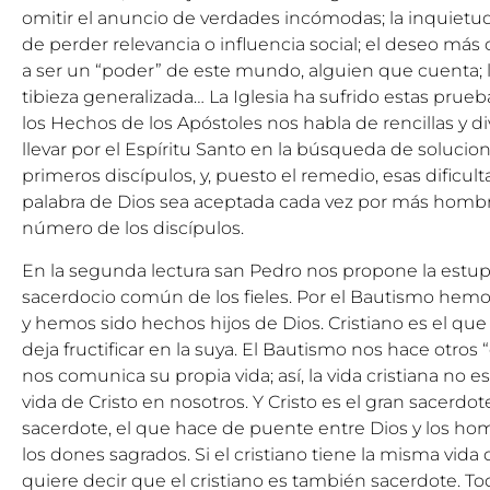
omitir el anuncio de verdades incómodas; la inquietu
de perder relevancia o influencia social; el deseo má
a ser un “poder” de este mundo, alguien que cuenta; la
tibieza generalizada… La Iglesia ha sufrido estas prueba
los Hechos de los Apóstoles nos habla de rencillas y di
llevar por el Espíritu Santo en la búsqueda de solucio
primeros discípulos, y, puesto el remedio, esas dificu
palabra de Dios sea aceptada cada vez por más hombre
número de los discípulos.
En la segunda lectura san Pedro nos propone la estu
sacerdocio común de los fieles. Por el Bautismo hemo
y hemos sido hechos hijos de Dios. Cristiano es el que t
deja fructificar en la suya. El Bautismo nos hace otros “c
nos comunica su propia vida; así, la vida cristiana no e
vida de Cristo en nosotros. Y Cristo es el gran sacerdote
sacerdote, el que hace de puente entre Dios y los ho
los dones sagrados. Si el cristiano tiene la misma vida de
quiere decir que el cristiano es también sacerdote. Tod