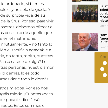
io ordenado, si bien es
La Pr
aleza y no solo de grado. Y
Toled
colab
 de su propia vida, de su
rehab
histó
e la Cruz. Por eso, para vivir
Leer n
osotros, debemos ofrecer el
as cosas, no de aquello que
Homil
e en el matrimonio
funer
la Ca
 mutuamente, y no tanto lo
Leer n
bién el sacrificio agradable a
a, no tanto, repito, nuestras
Car
Acaso carece de algo? Lo
tras personas, nuestro amor.
 lo demás, lo es todo.
mos darle todo lo demás.
stros miedos. Por eso nos
engáis miedo! ¡Cuántas veces
de poca fe, dice Jesús.
 miedos. Estos son más o