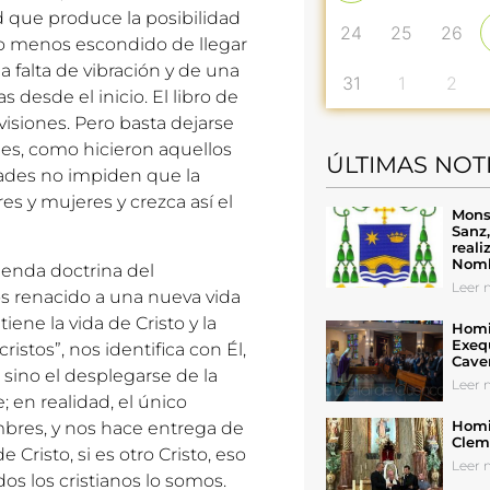
d que produce la posibilidad
24
25
26
s o menos escondido de llegar
 falta de vibración y de una
31
1
2
s desde el inicio. El libro de
visiones. Pero basta dejarse
nes, como hicieron aquellos
ÚLTIMAS NOT
ltades no impiden que la
s y mujeres y crezca así el
Mons
Sanz
reali
Nomb
penda doctrina del
Leer n
s renacido a una nueva vida
iene la vida de Cristo y la
Homil
Exeq
ristos”, nos identifica con Él,
Cave
s sino el desplegarse de la
Leer n
; en realidad, el único
Homil
mbres, y nos hace entrega de
Cleme
 Cristo, si es otro Cristo, eso
Leer n
os los cristianos lo somos.