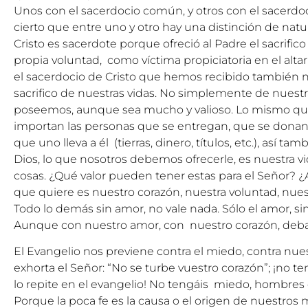
Unos con el sacerdocio común, y otros con el sacerdoc
cierto que entre uno y otro hay una distinción de natur
Cristo es sacerdote porque ofreció al Padre el sacrifico
propia voluntad, como víctima propiciatoria en el altar d
el sacerdocio de Cristo que hemos recibido también n
sacrifico de nuestras vidas. No simplemente de nuestr
poseemos, aunque sea mucho y valioso. Lo mismo qu
importan las personas que se entregan, que se donan
que uno lleva a él (tierras, dinero, títulos, etc.), así tam
Dios, lo que nosotros debemos ofrecerle, es nuestra vid
cosas. ¿Qué valor pueden tener estas para el Señor? ¿
que quiere es nuestro corazón, nuestra voluntad, nues
Todo lo demás sin amor, no vale nada. Sólo el amor, sin
Aunque con nuestro amor, con nuestro corazón, deba
El Evangelio nos previene contra el miedo, contra nue
exhorta el Señor: “No se turbe vuestro corazón”; ¡no t
lo repite en el evangelio! No tengáis miedo, hombres 
Porque la poca fe es la causa o el origen de nuestros