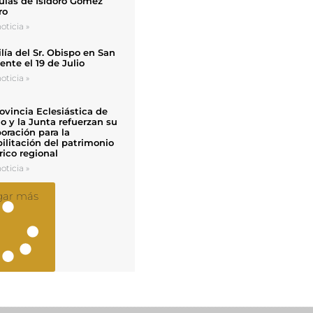
uias de Isidoro Gómez
ro
oticia »
ía del Sr. Obispo en San
nte el 19 de Julio
oticia »
ovincia Eclesiástica de
o y la Junta refuerzan su
oración para la
ilitación del patrimonio
rico regional
oticia »
gar más