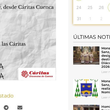
24
25
26
31
1
2
ÚLTIMAS NOT
Mons
Sanz
desig
desti
Diáco
2026
Leer n
Mons
Sanz
reali
Nomb
stado
Leer n
Homil