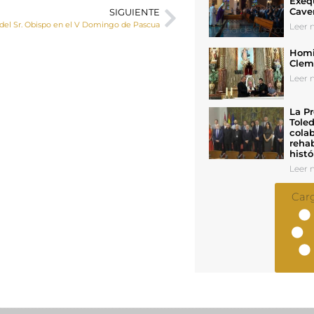
Exeq
Cave
SIGUIENTE
del Sr. Obispo en el V Domingo de Pascua
Leer n
Homil
Cleme
Leer n
La Pr
Toled
colab
rehab
histó
Leer n
Car