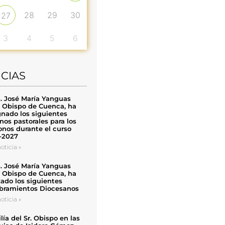
28
29
30
27
3
4
5
6
ICIAS
. José María Yanguas
, Obispo de Cuenca, ha
nado los siguientes
nos pastorales para los
nos durante el curso
-2027
oticia »
. José María Yanguas
, Obispo de Cuenca, ha
zado los siguientes
ramientos Diocesanos
oticia »
ía del Sr. Obispo en las