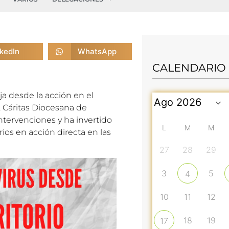
nkedIn
WhatsApp
CALENDARIO
ja desde la acción en el
9, Cáritas Diocesana de
intervenciones y ha invertido
L
M
M
ios en acción directa en las
27
28
29
3
5
4
10
11
12
18
19
17