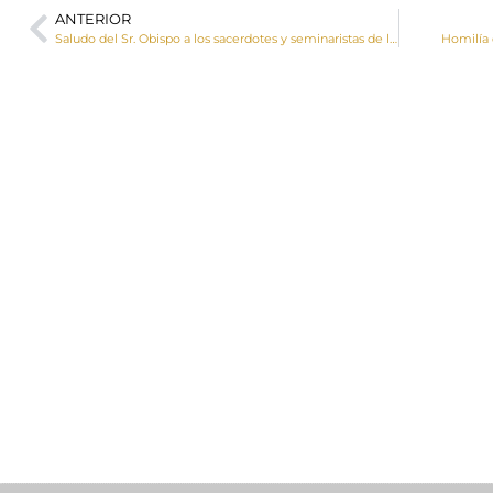
ANTERIOR
Saludo del Sr. Obispo a los sacerdotes y seminaristas de la diócesis en la fiesta de San Juan de Ávila
Homilía 