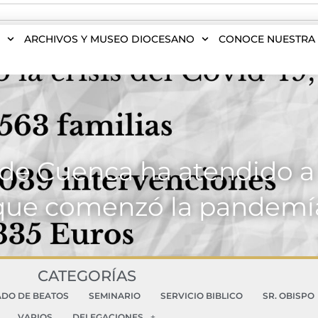
S
ARCHIVOS Y MUSEO DIOCESANO
CONOCE NUESTRA 
 de Cuenca ha atendido a 
que comenzó la pandemí
CATEGORÍAS
ADO DE BEATOS
SEMINARIO
SERVICIO BIBLICO
SR. OBISPO
VARIOS
DELEGACIONES