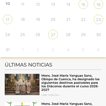
10
11
12
13
14
15
16
18
19
20
21
22
17
23
24
25
26
28
29
30
27
31
1
2
3
4
5
6
ÚLTIMAS NOTICIAS
Mons. José María Yanguas Sanz,
Obispo de Cuenca, ha designado los
siguientes destinos pastorales para
los Diáconos durante el curso 2026-
2027
Leer noticia »
Mons. José María Yanguas Sanz,