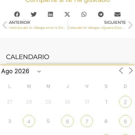
ANTERIOR
SIGUIENTE
Homilía del Sr. Obispo en el V Domingo de Pascua
Carta del Sr. Obispo: «Quiera Dios Nuestro Señor que la experiencia de estas semanas haga que la Misa sea, en verdad, para cada uno de nosotros el centro de nuestra vida cristiana»
CALENDARIO
L
M
M
J
V
S
D
27
28
29
30
31
1
2
3
5
8
4
6
7
9