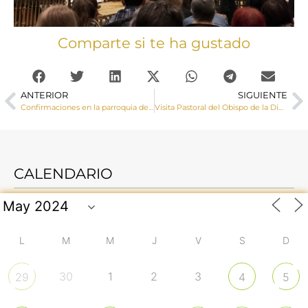
Comparte si te ha gustado
ANTERIOR
SIGUIENTE
Confirmaciones en la parroquia de San Román Mártir de Cuenca capital
Visita Pastoral del Obispo de la Diócesis de Cuenca a Almonacid del Marquesado
CALENDARIO
L
M
M
J
V
S
D
30
1
2
3
29
4
5