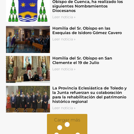
Obispo de Cuenca, ha realizado los
siguientes Nombramientos
Diocesanos
Leer noticia »
Homilía del Sr. Obispo en las
Exequias de Isidoro Gómez Cavero
Leer noticia »
Homilía del Sr. Obispo en San
Clemente el 19 de Julio
Leer noticia »
La Provincia Eclesiástica de Toledo y
la Junta refuerzan su colaboración
para la rehabilitación del patrimonio
histórico regional
Leer noticia »
Cargar más