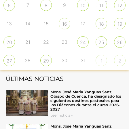
+
7
9
6
8
10
11
12
13
14
15
17
16
18
19
21
22
23
20
24
25
26
28
30
31
27
29
1
2
ÚLTIMAS NOTICIAS
Mons. José María Yanguas Sanz,
Obispo de Cuenca, ha designado los
siguientes destinos pastorales para
los Diáconos durante el curso 2026-
2027
Leer noticia »
Mons. José María Yanguas Sanz,