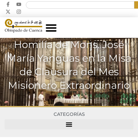
Homilía de Mons. José
María Yanguas en la Misa
de Clausura del Mes
Misionero Extraordinario
CATEGORÍAS