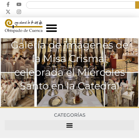
Galería de imágenes de
la Misa Crismal
celebrada el Miércoles
Santo en la Catedral
CATEGORÍAS