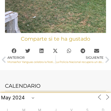
Comparte si te ha gustado
ANTERIOR
SIGUIENTE
Monseñor Yanguas celebra la festividad de la Virgen del Carmen con los Carmelitas del convento de San José
La Policía Nacional recupera un documento del S. XII que fue sustraído hace 43 años del Archivo Capitular de la Catedral
CALENDARIO
L
M
M
J
V
S
D