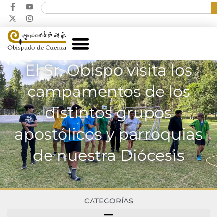
El Sr. Obispo visita los
campamentos de los
distintos grupos
apostólicos y parroquias
de nuestra Diócesis
CATEGORÍAS