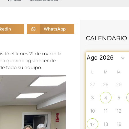
nkedIn
WhatsApp
CALENDARIO
itó el lunes 21 de marzo la
 ha querido agradecer de
 de todo su equipo.
L
M
M
27
28
29
3
5
4
10
11
12
18
19
17