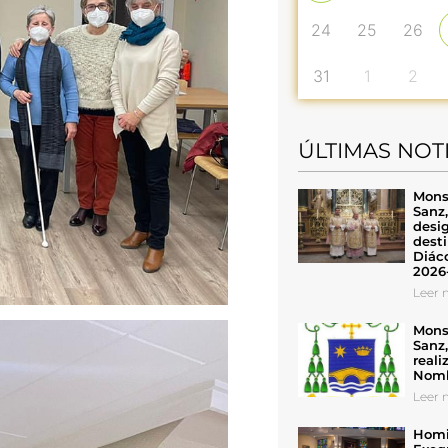
24
25
26
31
1
2
ÚLTIMAS NOT
Mons
Sanz
desig
desti
Diáco
2026
Leer n
Mons
Sanz
reali
Nomb
Leer n
Homil