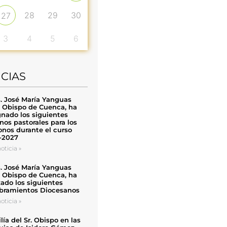
28
29
30
27
3
4
5
6
ICIAS
. José María Yanguas
, Obispo de Cuenca, ha
nado los siguientes
nos pastorales para los
nos durante el curso
-2027
oticia »
. José María Yanguas
, Obispo de Cuenca, ha
zado los siguientes
ramientos Diocesanos
oticia »
ía del Sr. Obispo en las