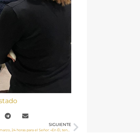
stado
SIGUIENTE
Del 25 al 26 de marzo, 24 horas para el Señor: «En Él, tenemos el perdón»