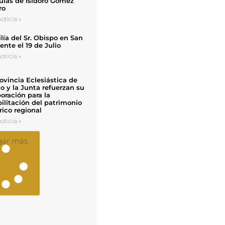
uias de Isidoro Gómez
ro
oticia »
ía del Sr. Obispo en San
nte el 19 de Julio
oticia »
ovincia Eclesiástica de
o y la Junta refuerzan su
oración para la
ilitación del patrimonio
rico regional
oticia »
gar más