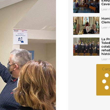
Exeq
Cave
Leer n
Homil
Cleme
Leer n
La Pr
Toled
colab
rehab
histó
Leer n
Car