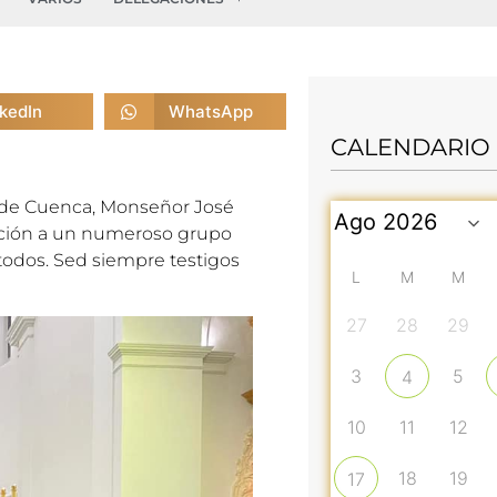
nkedIn
WhatsApp
CALENDARIO
o de Cuenca, Monseñor José
ación a un numeroso grupo
todos. Sed siempre testigos
L
M
M
27
28
29
3
5
4
10
11
12
18
19
17