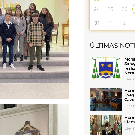
24
25
26
31
1
2
ÚLTIMAS NOT
Mons
Sanz
reali
Nomb
Leer n
Homil
Exeq
Cave
Leer n
Homil
Cleme
Leer n