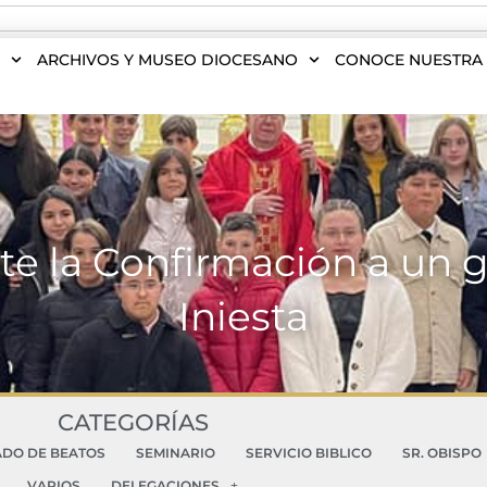
S
ARCHIVOS Y MUSEO DIOCESANO
CONOCE NUESTRA 
rte la Confirmación a un 
Iniesta
CATEGORÍAS
ADO DE BEATOS
SEMINARIO
SERVICIO BIBLICO
SR. OBISPO
VARIOS
DELEGACIONES