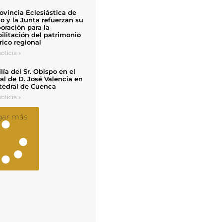
ovincia Eclesiástica de
o y la Junta refuerzan su
oración para la
ilitación del patrimonio
rico regional
oticia »
ía del Sr. Obispo en el
al de D. José Valencia en
tedral de Cuenca
oticia »
gar más