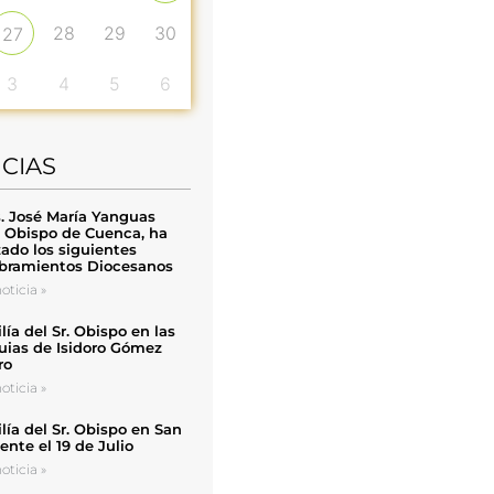
28
29
30
27
3
4
5
6
ICIAS
. José María Yanguas
, Obispo de Cuenca, ha
zado los siguientes
ramientos Diocesanos
oticia »
ía del Sr. Obispo en las
uias de Isidoro Gómez
ro
oticia »
ía del Sr. Obispo en San
nte el 19 de Julio
oticia »