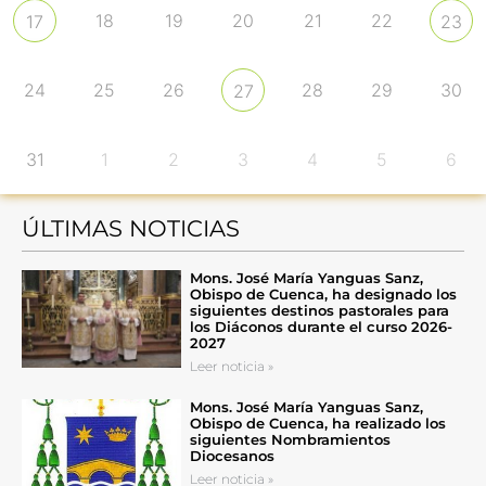
18
19
20
21
22
17
23
24
25
26
28
29
30
27
31
1
2
3
4
5
6
ÚLTIMAS NOTICIAS
Mons. José María Yanguas Sanz,
Obispo de Cuenca, ha designado los
siguientes destinos pastorales para
los Diáconos durante el curso 2026-
2027
Leer noticia »
Mons. José María Yanguas Sanz,
Obispo de Cuenca, ha realizado los
siguientes Nombramientos
Diocesanos
Leer noticia »