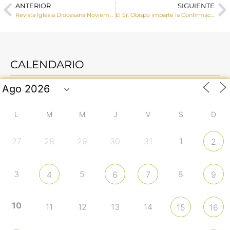
ANTERIOR
SIGUIENTE
Revista Iglesia Diocesana Noviembre 2022
El Sr. Obispo imparte la Confirmación a un grupo de jóvenes de Iniesta
CALENDARIO
L
M
M
J
V
S
D
27
28
29
30
31
1
2
3
5
8
4
6
7
9
10
11
12
13
14
15
16