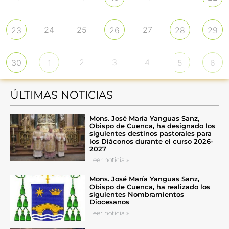
24
25
27
23
26
28
29
2
3
4
30
1
5
6
ÚLTIMAS NOTICIAS
Mons. José María Yanguas Sanz,
Obispo de Cuenca, ha designado los
siguientes destinos pastorales para
los Diáconos durante el curso 2026-
2027
Leer noticia »
Mons. José María Yanguas Sanz,
Obispo de Cuenca, ha realizado los
siguientes Nombramientos
Diocesanos
Leer noticia »