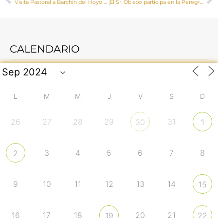
Visita Pastoral a Barchín del Hoyo y Valera de Abajo de Mons. José María Yanguas
El Sr. Obispo participa en la Peregrinación Diocesana + Misión 2023
CALENDARIO
L
M
M
J
V
S
D
26
27
28
29
31
30
1
3
4
5
6
7
8
2
9
10
11
12
13
14
15
16
17
18
20
21
19
22