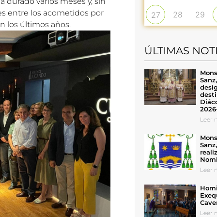
 durado varios meses y, sin
es entre los acometidos por
28
29
27
n los últimos años.
ÚLTIMAS NOT
Mons
Sanz
desig
desti
Diáco
2026
Leer n
Mons
Sanz
reali
Nomb
Leer n
Homil
Exeq
Cave
Leer n