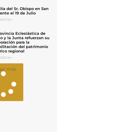
ía del Sr. Obispo en San
nte el 19 de Julio
oticia »
ovincia Eclesiástica de
o y la Junta refuerzan su
oración para la
ilitación del patrimonio
rico regional
oticia »
gar más