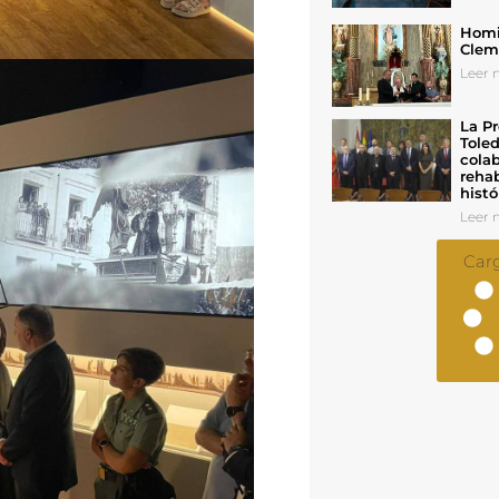
Homil
Cleme
Leer n
La Pr
Toled
colab
rehab
histó
Leer n
Car