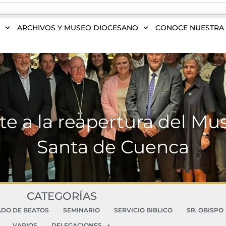
S
ARCHIVOS Y MUSEO DIOCESANO
CONOCE NUESTRA 
iste a la reapertura del M
Santa de Cuenca
CATEGORÍAS
ADO DE BEATOS
SEMINARIO
SERVICIO BIBLICO
SR. OBISPO
VARIOS
DELEGACIONES