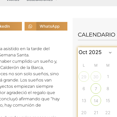
nkedIn
WhatsApp
CALENDARIO
asistido en la tarde del
a Semana Santa.
 haber cumplido un sueño y,
L
M
M
 Calderón de la Barca,
ces no son solo sueños, sino
1
29
30
á grande. Los sueños van
royectos empiezan siempre
6
8
7
or agradeció el regalo que
 concluyó afirmando que “hay
13
15
14
co, hay comunión de
20
21
22