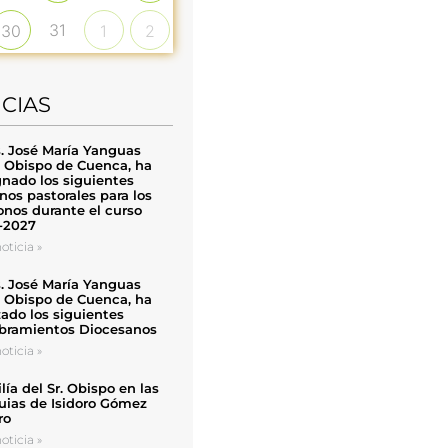
31
30
1
2
ICIAS
. José María Yanguas
, Obispo de Cuenca, ha
nado los siguientes
nos pastorales para los
nos durante el curso
-2027
oticia »
. José María Yanguas
, Obispo de Cuenca, ha
zado los siguientes
ramientos Diocesanos
oticia »
ía del Sr. Obispo en las
uias de Isidoro Gómez
ro
oticia »