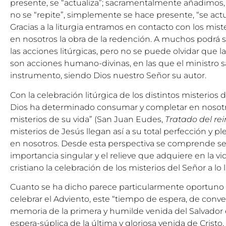
presente, se “actualiza”; sacramentalmente añadimos, 
no se “repite”, simplemente se hace presente, “se act
Gracias a la liturgia entramos en contacto con los mist
en nosotros la obra de la redención. A muchos podrá s
las acciones litúrgicas, pero no se puede olvidar que 
son acciones humano-divinas, en las que el ministro s
instrumento, siendo Dios nuestro Señor su autor.
Con la celebración litúrgica de los distintos misterios de
Dios ha determinado consumar y completar en nosotro
misterios de su vida” (San Juan Eudes,
Tratado del re
misterios de Jesús llegan así a su total perfección y 
en nosotros. Desde esta perspectiva se comprende s
importancia singular y el relieve que adquiere en la vid
cristiano la celebración de los misterios del Señor a lo 
Cuanto se ha dicho parece particularmente oportun
celebrar el Adviento, este “tiempo de espera, de conve
memoria de la primera y humilde venida del Salvador 
espera-súplica de la última y gloriosa venida de Cristo, 