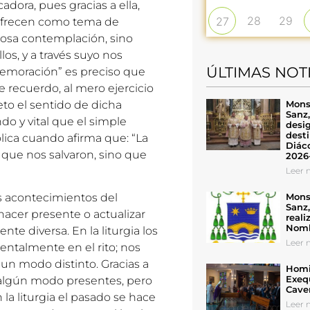
dora, pues gracias a ella,
28
29
27
e ofrecen como tema de
osa contemplación, sino
os, y a través suyo nos
ÚLTIMAS NOT
memoración” es preciso que
e recuerdo, al mero ejercicio
Mons
eto el sentido de dicha
Sanz
o y vital que el simple
desig
desti
ólica cuando afirma que: “La
Diáco
s que nos salvaron, sino que
2026
Leer n
Mons
s acontecimientos del
Sanz
 hacer presente o actualizar
reali
Nomb
te diversa. En la liturgia los
Leer n
entalmente en el rito; nos
un modo distinto. Gracias a
Homil
Exeq
algún modo presentes, pero
Cave
la liturgia el pasado se hace
Leer n