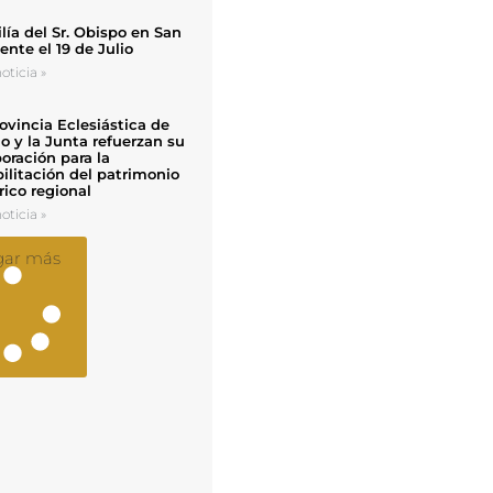
ía del Sr. Obispo en San
nte el 19 de Julio
oticia »
ovincia Eclesiástica de
o y la Junta refuerzan su
oración para la
ilitación del patrimonio
rico regional
oticia »
gar más