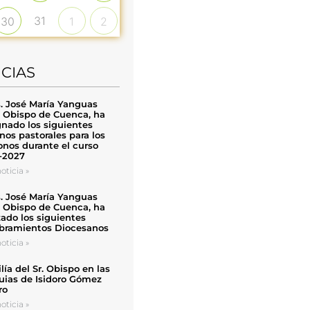
31
30
1
2
ICIAS
. José María Yanguas
, Obispo de Cuenca, ha
nado los siguientes
nos pastorales para los
nos durante el curso
-2027
oticia »
. José María Yanguas
, Obispo de Cuenca, ha
zado los siguientes
ramientos Diocesanos
oticia »
ía del Sr. Obispo en las
uias de Isidoro Gómez
ro
oticia »