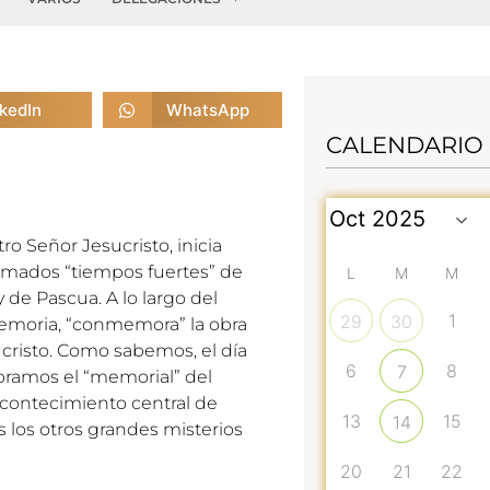
nkedIn
WhatsApp
CALENDARIO
tro Señor Jesucristo, inicia
lamados “tiempos fuertes” de
L
M
M
y de Pascua. A lo largo del
1
29
30
memoria, “conmemora” la obra
cristo. Como sabemos, el día
6
8
7
ramos el “memorial” del
acontecimiento central de
13
15
14
los otros grandes misterios
20
21
22