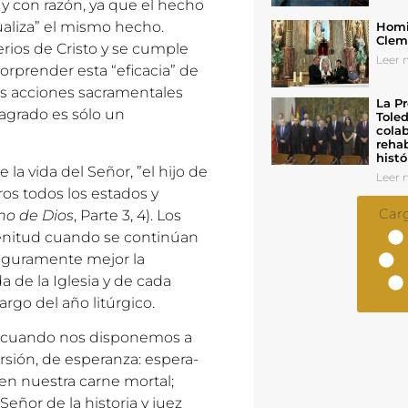
y con razón, ya que el hecho
ualiza” el mismo hecho.
Homil
Cleme
erios de Cristo y se cumple
Leer n
orprender esta “eficacia” de
las acciones sacramentales
La Pr
agrado es sólo un
Toled
colab
rehab
histó
 la vida del Señor, ”el hijo de
Leer n
s todos los estados y
Car
ino de Dios
, Parte 3, 4). Los
plenitud cuando se continúan
eguramente mejor la
a de la Iglesia y de cada
largo del año litúrgico.
o cuando nos disponemos a
rsión, de esperanza: espera-
en nuestra carne mortal;
Señor de la historia y juez