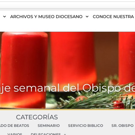
S
ARCHIVOS Y MUSEO DIOCESANO
CONOCE NUESTRA 
je semanal del Obispo d
CATEGORÍAS
ADO DE BEATOS
SEMINARIO
SERVICIO BIBLICO
SR. OBISPO
VARIOS
DELEGACIONES