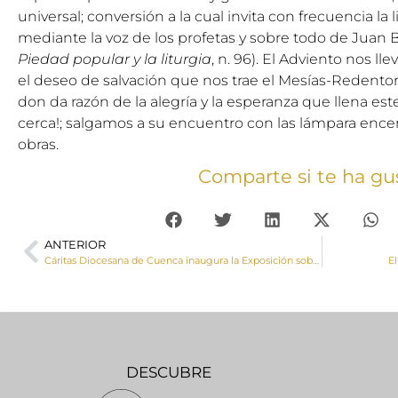
universal; conversión a la cual invita con frecuencia la 
mediante la voz de los profetas y sobre todo de Juan B
Piedad popular y la liturgia
, n. 96). El Adviento nos ll
el deseo de salvación que nos trae el Mesías-Redentor.
don da razón de la alegría y la esperanza que llena est
cerca!; salgamos a su encuentro con las lámpara enc
obras.
Comparte si te ha gu
ANTERIOR
Cáritas Diocesana de Cuenca inaugura la Exposición sobre los objetivos de desarrollo sostenible en Horcajo de Santiago
E
DESCUBRE