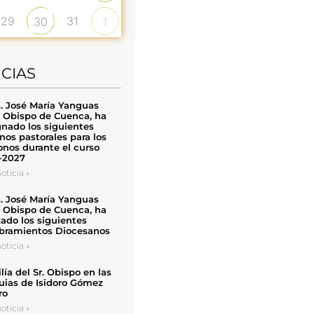
29
31
30
1
ICIAS
. José María Yanguas
, Obispo de Cuenca, ha
nado los siguientes
nos pastorales para los
nos durante el curso
-2027
oticia »
. José María Yanguas
, Obispo de Cuenca, ha
zado los siguientes
ramientos Diocesanos
oticia »
ía del Sr. Obispo en las
uias de Isidoro Gómez
ro
oticia »