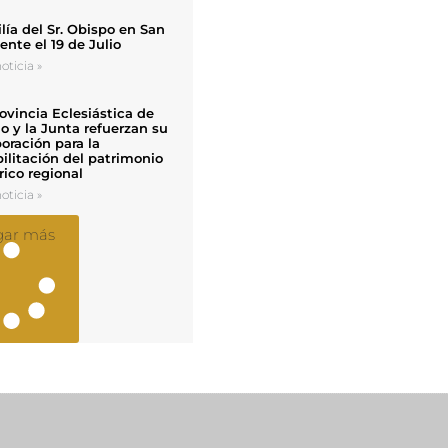
ía del Sr. Obispo en San
nte el 19 de Julio
oticia »
ovincia Eclesiástica de
o y la Junta refuerzan su
oración para la
ilitación del patrimonio
rico regional
oticia »
gar más