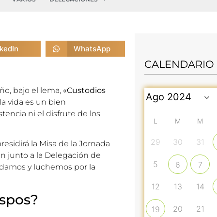
nkedIn
WhatsApp
CALENDARIO
año, bajo el lema,
«Custodios
la vida es un bien
tencia ni el disfrute de los
L
M
M
29
30
31
esidirá la Misa de la Jornada
an junto a la Delegación de
5
6
7
endamos y luchemos por la
12
13
14
ispos?
20
21
19