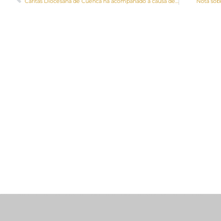
Cáritas Diocesana de Cuenca ha acompañado a causa de la covid a más de 2.600 hogares
Nota sob