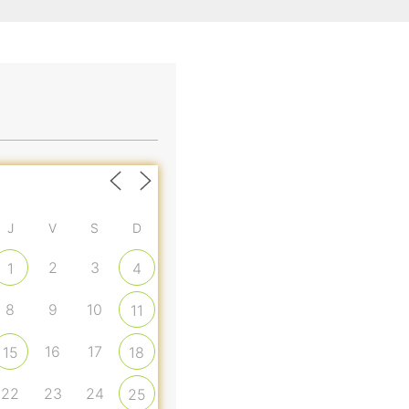
J
V
S
D
2
3
1
4
8
9
10
11
16
17
15
18
22
23
24
25