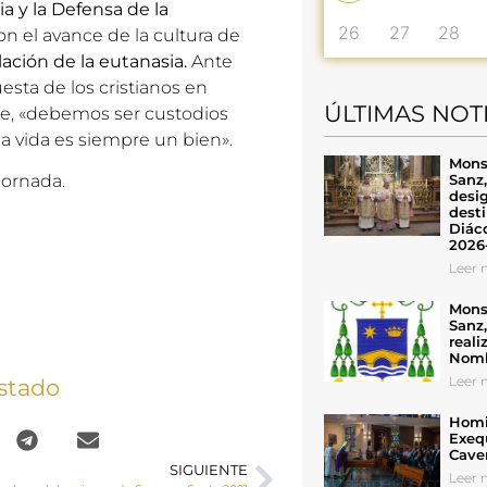
a y la Defensa de la
26
27
28
on el avance de la cultura de
ación de la eutanasia.
Ante
esta de los cristianos en
ÚLTIMAS NOT
te, «debemos ser custodios
la vida es siempre un bien».
Mons
Sanz
Jornada.
desig
desti
Diáco
2026
Leer n
Mons
Sanz
reali
Nomb
Leer n
stado
Homil
Exeq
Cave
SIGUIENTE
Leer n