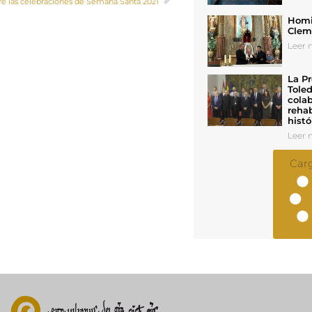
re las celebraciones de Semana Santa 2021
Homil
Cleme
Leer n
La Pr
Toled
colab
rehab
histó
Leer n
Car