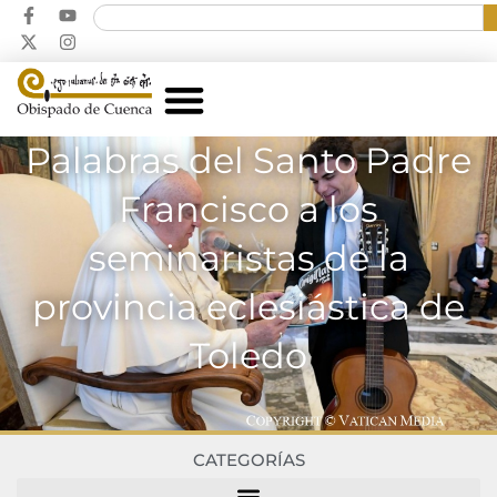
Palabras del Santo Padre
Francisco a los
seminaristas de la
provincia eclesiástica de
Toledo
CATEGORÍAS