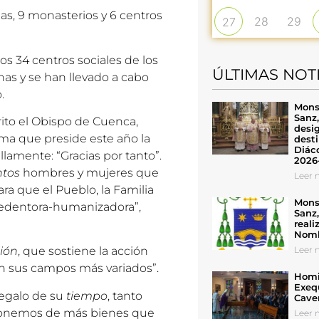
as, 9 monasterios y 6 centros
28
29
27
os 34 centros sociales de los
ÚLTIMAS NOT
nas y se han llevado a cabo
.
Mons
Sanz
rito el Obispo de Cuenca,
desig
ma que preside este año la
desti
Diáco
llamente: “Gracias por tanto”.
2026
ntos
hombres y mujeres que
Leer n
a que el Pueblo, la Familia
Mons
redentora-humanizadora”,
Sanz
reali
Nomb
Leer n
ión
, que sostiene la acción
 en sus campos más variados”.
Homil
Exeq
regalo de su
tiempo
, tanto
Cave
ponemos de más bienes que
Leer n