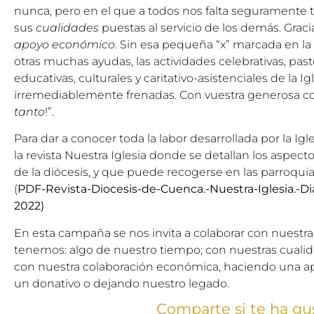
nunca, pero en el que a todos nos falta seguramente 
sus
cualidades
puestas al servicio de los demás. Gracia
apoyo económico
. Sin esa pequeña “x” marcada en la 
otras muchas ayudas, las actividades celebrativas, past
educativas, culturales y caritativo-asistenciales de la Ig
irremediablemente frenadas. Con vuestra generosa col
tanto
!”.
Para dar a conocer toda la labor desarrollada por la Ig
la revista Nuestra Iglesia donde se detallan los aspec
de la diócesis, y que puede recogerse en las parroqu
(
PDF-Revista-Diocesis-de-Cuenca.-Nuestra-Iglesia.-Di
2022
)
En esta campaña se nos invita a colaborar con nuestr
tenemos: algo de nuestro tiempo; con nuestras cualida
con nuestra colaboración económica, haciendo una ap
un donativo o dejando nuestro legado.
Comparte si te ha gu