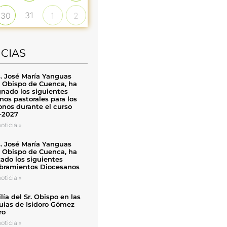
31
30
1
2
ICIAS
. José María Yanguas
, Obispo de Cuenca, ha
nado los siguientes
nos pastorales para los
nos durante el curso
-2027
oticia »
. José María Yanguas
, Obispo de Cuenca, ha
zado los siguientes
ramientos Diocesanos
oticia »
ía del Sr. Obispo en las
uias de Isidoro Gómez
ro
oticia »