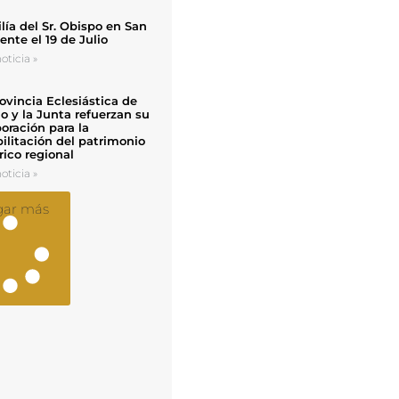
ía del Sr. Obispo en San
nte el 19 de Julio
oticia »
ovincia Eclesiástica de
o y la Junta refuerzan su
oración para la
ilitación del patrimonio
rico regional
oticia »
gar más