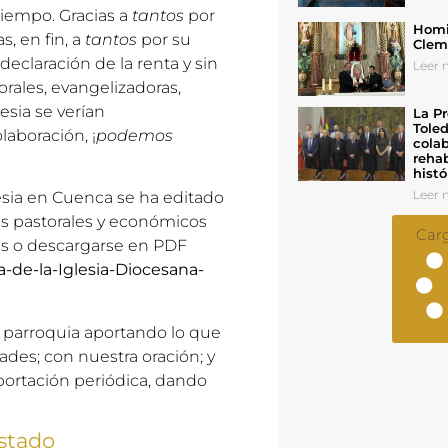
tiempo. Gracias a
tantos
por
Homil
s, en fin, a
tantos
por su
Cleme
declaración de la renta y sin
Leer n
orales, evangelizadoras,
lesia se verían
La Pr
Toled
aboración, ¡
podemos
colab
rehab
histó
Leer n
lesia en Cuenca se ha editado
tos pastorales y económicos
Car
ias o descargarse en PDF
a-de-la-Iglesia-Diocesana-
a parroquia aportando lo que
des; con nuestra oración; y
ortación periódica, dando
stado