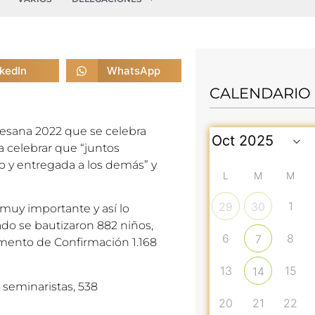
nkedIn
WhatsApp
CALENDARIO
ocesana 2022 que se celebra
a celebrar que “juntos
o y entregada a los demás” y
L
M
M
1
29
30
 muy importante y así lo
ado se bautizaron 882 niños,
6
8
7
amento de Confirmación 1.168
13
15
14
4 seminaristas, 538
20
21
22