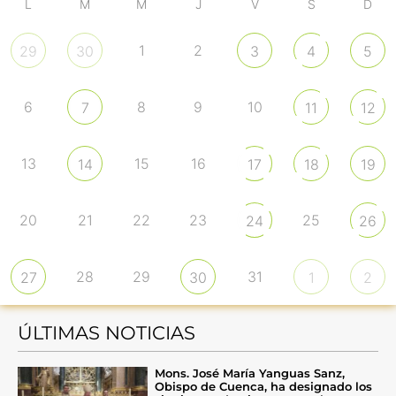
L
M
M
J
V
S
D
1
2
29
30
3
4
5
6
8
9
10
7
11
12
13
15
16
14
17
18
19
20
21
22
23
25
24
26
28
29
31
27
30
1
2
ÚLTIMAS NOTICIAS
Mons. José María Yanguas Sanz,
Obispo de Cuenca, ha designado los