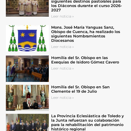
siguientes destinos pastorales para
los Diáconos durante el curso 2026-
2027
Leer noticia »
Mons. José María Yanguas Sanz,
Obispo de Cuenca, ha realizado los
siguientes Nombramientos
Diocesanos
Leer noticia »
Homilía del Sr. Obispo en las
Exequias de Isidoro Gómez Cavero
Leer noticia »
Homilía del Sr. Obispo en San
Clemente el 19 de Julio
Leer noticia »
La Provincia Eclesiástica de Toledo y
la Junta refuerzan su colaboración
para la rehabilitación del patrimonio
histórico regional