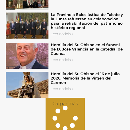
La Provincia Eclesiástica de Toledo y
la Junta refuerzan su colaboración
para la rehabilitación del patrimonio
histórico regional
Leer noticia »
Homilía del Sr. Obispo en el funeral
de D. José Valencia en la Catedral de
Cuenca
Leer noticia »
Homilía del Sr. Obispo el 16 de julio
2026, Memoria de la Virgen del
Carmen
Leer noticia »
Cargar más