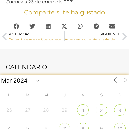
Cuenca a 26 de enero de 2021.
Comparte si te ha gustado
ANTERIOR
SIGUIENTE
Cáritas diocesana de Cuenca hace un balance sobre la situación de las personas que viven en la calle de la capital conquense
Actos con motivo de la festividad de San Julián, Patrón de la ciudad y la Diócesis de Cuenca
CALENDARIO
L
M
M
J
V
S
D
26
27
28
29
1
2
3
4
5
6
9
7
8
10