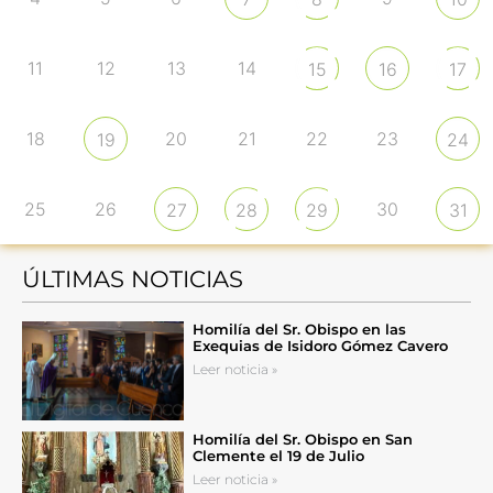
11
12
13
14
15
16
17
18
20
21
22
23
19
24
25
26
30
27
28
29
31
ÚLTIMAS NOTICIAS
Homilía del Sr. Obispo en las
Exequias de Isidoro Gómez Cavero
Leer noticia »
Homilía del Sr. Obispo en San
Clemente el 19 de Julio
Leer noticia »