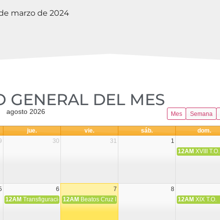
de marzo de 2024
 GENERAL DEL MES​
agosto 2026
Mes
Semana
jue.
vie.
sáb.
dom.
9
30
31
1
12AM
XVIII T.O.
5
6
7
8
12AM
Transfiguración del Señor
12AM
Beatos Cruz Laplana, obispo, y Fernando Español, p
12AM
XIX T.O.