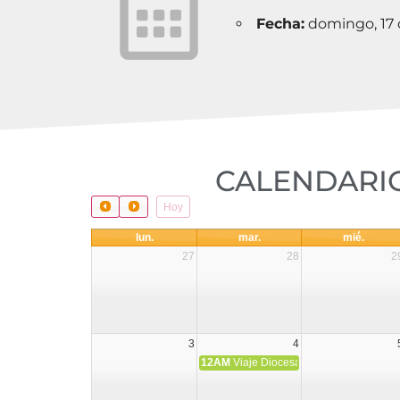
Fecha:
domingo, 17 
CALENDARIO
Hoy
lun.
mar.
mié.
27
28
2
3
4
12AM
Viaje Diocesano a Japón.