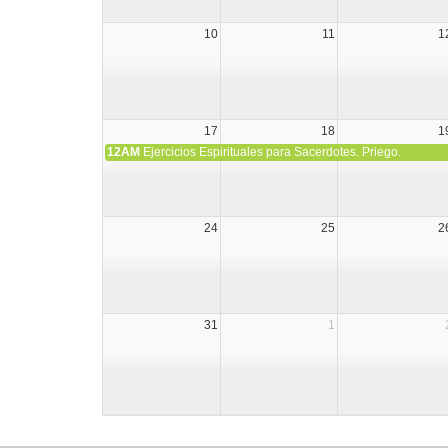
10
11
1
17
18
1
12AM
Ejercicios Espirituales para Sacerdotes. Priego.
24
25
2
31
1