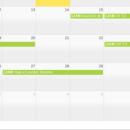
2
13
14
15
12AM
Asunción de la Virgen María
12AM
XX T.O.
9
20
21
22
12AM
XXI T.O.
6
27
28
29
12AM
Viaje a Lourdes Jóvenes
2
3
4
5